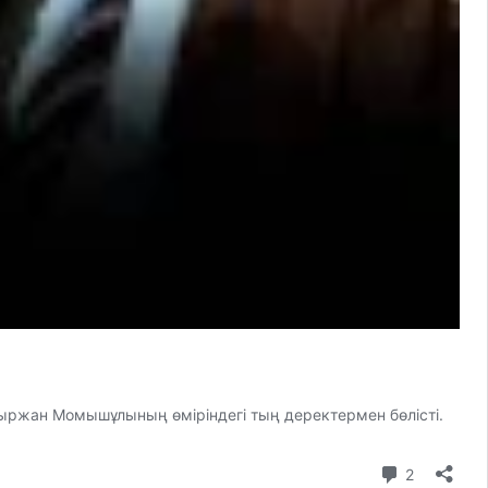
уыржан Момышұлының өміріндегі тың деректермен бөлісті.
коммента
2