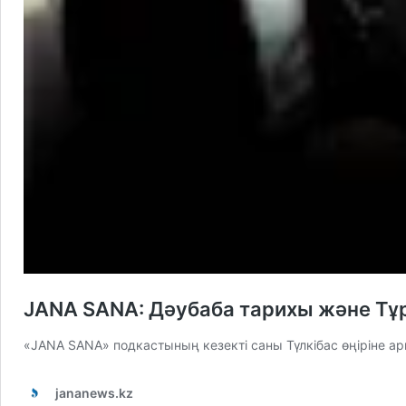
JANA SANA: Дәубаба тарихы және Т
«JANA SANA» подкастының кезекті саны Түлкібас өңіріне а
jananews.kz