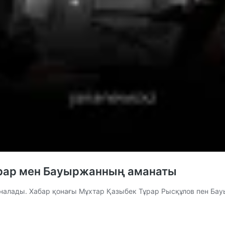
ұрар мен Бауыржанның аманаты
рналады. Хабар қонағы Мұхтар Қазыбек Тұрар Рысқұлов пен Ба