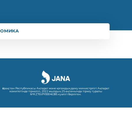
НОМИКА
Қазақстан Республикасы Ақпарат және қоғамдық даму министрлігі Ақпарат
комитетінде тіркеліп, 2022 жылдың 25-ақпанында тіркеу туралы
№KZ76VPY00046385 куәлігі берілген.