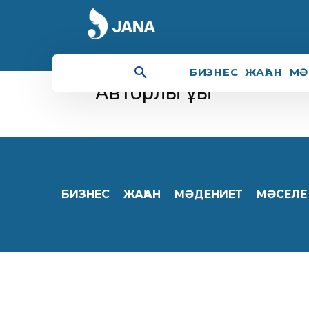
Home
Авторлық құқық
БИЗНЕС
ЖАҺАН
МӘ
Авторлық құқық
БИЗНЕС
ЖАҺАН
МӘДЕНИЕТ
МӘСЕЛЕ