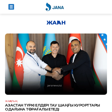
ЖАҺАН
ЖАҢАЛЫҚ
ҚАЗАҚСТАН ТҮРКІ ЕЛДЕРІ ТАУ ШАҢҒЫ КУРОРТТАРЫ
ОДАҒЫНА ТӨРАҒАЛЫҚ ЕТЕДІ