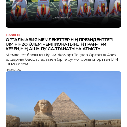
ЖАҢАЛЫҚ
ОРТАЛЫҚ АЗИЯ МЕМЛЕКЕТТЕРІНІҢ ПРЕЗИДЕНТТЕРІ
UIM F1H2O ӘЛЕМ ЧЕМПИОНАТЫНЫҢ ГРАН-ПРИ
КЕЗЕҢІНІҢ АШЫЛУ САЛТАНАТЫНА ҚАТЫСТЫ
Мемлекет басшысы Қасым-Жомарт Тоқаев Орталық Азия
елдерінің басшыларымен бірге су-моторлы спорттан UIM
F1H2O әлем...
08/03/2026