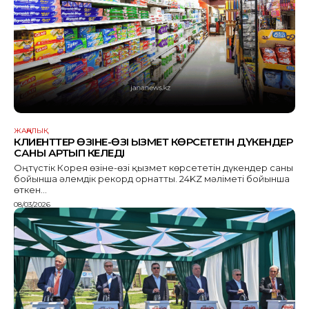
ЖАҢАЛЫҚ
КЛИЕНТТЕР ӨЗІНЕ-ӨЗІ ҚЫЗМЕТ КӨРСЕТЕТІН ДҮКЕНДЕР
САНЫ АРТЫП КЕЛЕДІ
Оңтүстік Корея өзіне-өзі қызмет көрсететін дүкендер саны
бойынша әлемдік рекорд орнатты. 24KZ мәліметі бойынша
өткен...
08/03/2026