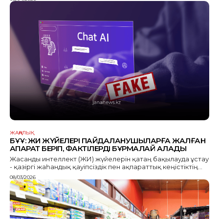
ЖАҢАЛЫҚ
БҰҰ: ЖИ ЖҮЙЕЛЕРІ ПАЙДАЛАНУШЫЛАРҒА ЖАЛҒАН
АҚПАРАТ БЕРІП, ФАКТІЛЕРДІ БҰРМАЛАЙ АЛАДЫ
Жасанды интеллект (ЖИ) жүйелерін қатаң бақылауда ұстау
- қазіргі жаһандық қауіпсіздік пен ақпараттық кеңістіктің...
08/03/2026