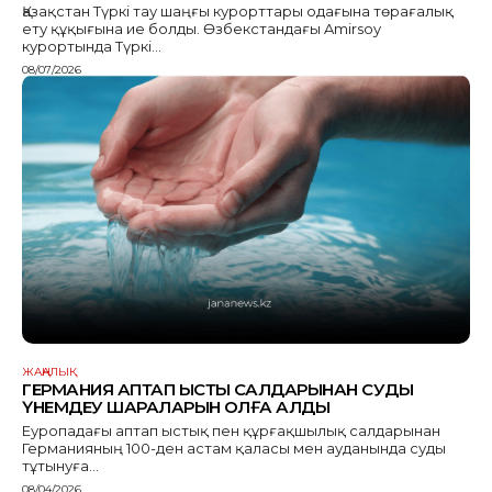
Қазақстан Түркі тау шаңғы курорттары одағына төрағалық
ету құқығына ие болды. Өзбекстандағы Amirsoy
курортында Түркі...
08/07/2026
ЖАҢАЛЫҚ
ГЕРМАНИЯ АПТАП ЫСТЫҚ САЛДАРЫНАН СУДЫ
ҮНЕМДЕУ ШАРАЛАРЫН ҚОЛҒА АЛДЫ
Еуропадағы аптап ыстық пен құрғақшылық салдарынан
Германияның 100-ден астам қаласы мен ауданында суды
тұтынуға...
08/04/2026