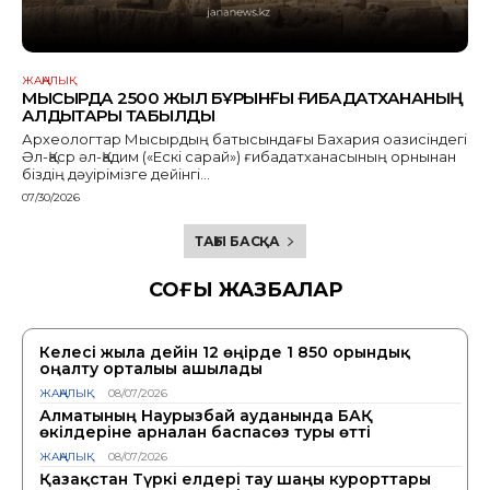
ЖАҢАЛЫҚ
МЫСЫРДА 2500 ЖЫЛ БҰРЫНҒЫ ҒИБАДАТХАНАНЫҢ
ҚАЛДЫҚТАРЫ ТАБЫЛДЫ
Археологтар Мысырдың батысындағы Бахария оазисіндегі
Әл-Қаср әл-Қадим («Ескі сарай») ғибадатханасының орнынан
біздің дәуірімізге дейінгі...
07/30/2026
ТАҒЫ БАСҚА
СОҢҒЫ ЖАЗБАЛАР
Келесі жылға дейін 12 өңірде 1 850 орындық
оңалту орталығы ашылады
ЖАҢАЛЫҚ
08/07/2026
Алматының Наурызбай ауданында БАҚ
өкілдеріне арналған баспасөз туры өтті
ЖАҢАЛЫҚ
08/07/2026
Қазақстан Түркі елдері тау шаңғы курорттары