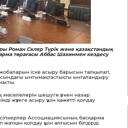
ры Роман Скляр Түрік және қазақстандық
рма төрағасы Аббас Шахинмен кездесу
і жобаларын іске асыру барысын талқылап,
арасындағы ынтымақтастықты ынталандыру
масты
.
 мәселелерін шешуге үлкен назар
ді жүзеге асыру үшін қажетті қолдау
 кәсіпкерлер Ассоциациясының басқарма
 жатқан қолдау үшін алғысын білдірді.