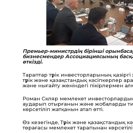
Премьер-министрдің бірінші орынбаса
бизнесмендер Ассоциациясының басқа
өткізді.
Тараптар түрік инвесторларының қазірг
түрік және қазақстандық кәсіпкерлер 
және нығайту жөніндегі пікірлермен ал
Роман Скляр мемлекет инвесторлардың
аударып отырғанын және жобаларды тиім
көрсетіліп жатқанын атап өтті.
Өз кезегінде, Түрік және қазақстандық
төрағасы мемлекет тарапынан көрсетіліп