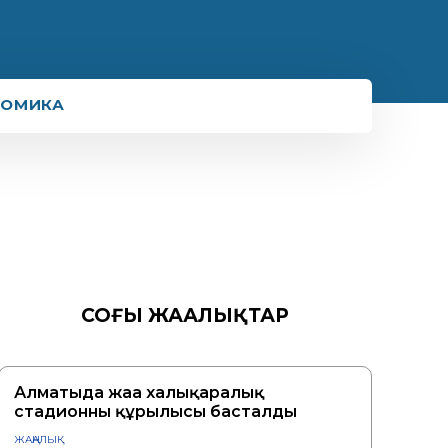
НОМИКА
СОҢҒЫ ЖАҢАЛЫҚТАР
Алматыда жаңа халықаралық
стадионның құрылысы басталды
ЖАҢАЛЫҚ