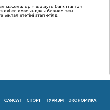
ыл мәселелерін шешуге бағытталған
з екі ел арасындағы бизнес пен
қпал ететіні атап өтілді.
САЯСАТ
СПОРТ
ТУРИЗМ
ЭКОНОМИКА