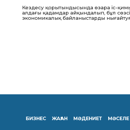
Кездесу қорытындысында өзара іс-қим
алдағы қадамдар айқындалып, бұл сөзсі
экономикалық байланыстарды нығайтуға ы
БИЗНЕС
ЖАҺАН
МӘДЕНИЕТ
МӘСЕЛЕ