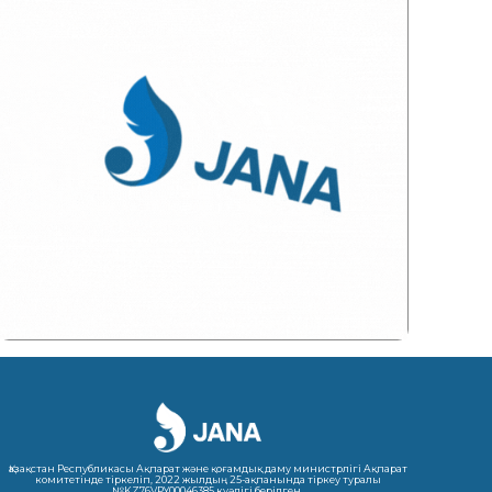
Қазақстан Республикасы Ақпарат және қоғамдық даму министрлігі Ақпарат
комитетінде тіркеліп, 2022 жылдың 25-ақпанында тіркеу туралы
№KZ76VPY00046385 куәлігі берілген.