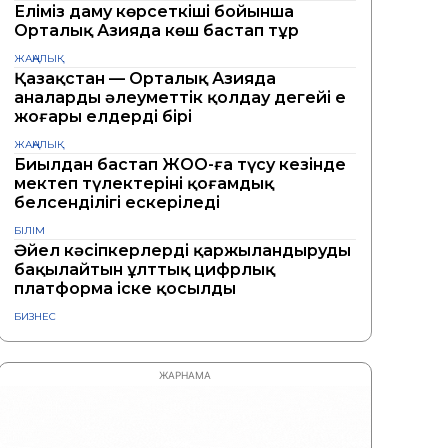
Еліміз даму көрсеткіші бойынша
Орталық Азияда көш бастап тұр
ЖАҢАЛЫҚ
Қазақстан — Орталық Азияда
аналарды әлеуметтік қолдау деңгейі ең
жоғары елдердің бірі
ЖАҢАЛЫҚ
Биылдан бастап ЖОО-ға түсу кезінде
мектеп түлектерінің қоғамдық
белсенділігі ескеріледі
БІЛІМ
Әйел кәсіпкерлерді қаржыландыруды
бақылайтын ұлттық цифрлық
платформа іске қосылды
БИЗНЕС
ЖАРНАМА