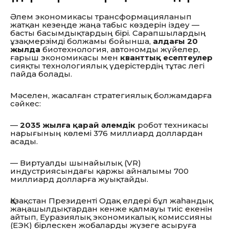
Әлем экономикасы трансформацияланып
жатқан кезеңде жаңа табыс көздерін іздеу —
басты басымдықтардың бірі. Сарапшылардың
ұзақмерзімді болжамы бойынша,
алдағы 20
жылда
биотехнология, автономды жүйелер,
ғарыш экономикасы мен
кванттық есептеулер
сияқты технологиялық үдерістердің тұтас легі
пайда болады.
Мәселен, жасалған стратегиялық болжамдарға
сәйкес:
—
2035 жылға қарай
әлемдік
робот техникасы
нарығының көлемі 376 миллиард доллардан
асады.
— Виртуалды шынайылық (VR)
индустриясындағы қаржы айналымы 700
миллиард долларға жуықтайды.
Қазақстан Президенті Одақ елдері бұл жаһандық
жаңашылдықтардан кенже қалмауы тиіс екенін
айтып, Еуразиялық экономикалық комиссияны
(ЕЭК) бірлескен жобаларды жүзеге асыруға