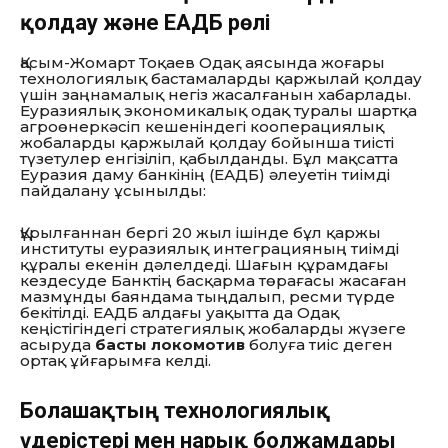
қолдау және ЕАДБ рөлі
Қасым-Жомарт Тоқаев Одақ аясында жоғары
технологиялық бастамаларды қаржылай қолдау
үшін заңнамалық негіз жасалғанын хабарлады.
Еуразиялық экономикалық одақ туралы шартқа
агроөнеркәсіп кешеніндегі кооперациялық
жобаларды қаржылай қолдау бойынша тиісті
түзетулер енгізіліп, қабылданды. Бұл мақсатта
Еуразия даму банкінің (ЕАДБ) әлеуетін тиімді
пайдалану ұсынылды:
Құрылғаннан бергі 20 жыл ішінде бұл қаржы
институты еуразиялық интеграцияның тиімді
құралы екенін дәлелдеді. Шағын құрамдағы
кездесуде Банктің басқарма төрағасы жасаған
мазмұнды баяндама тыңдалып, ресми түрде
бекітілді. ЕАДБ алдағы уақытта да Одақ
кеңістігіндегі стратегиялық жобаларды жүзеге
асыруда
басты локомотив
болуға тиіс деген
ортақ ұйғарымға келді.
Болашақтың технологиялық
үдерістері мен нарық болжамдары