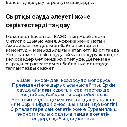
белсенді қолдау көрсетуге шақырды.
Сыртқы сауда әлеуеті және
серіктестерді таңдау
Мемлекет басшысы ЕАЭО-ның Араб әлемі,
Оңтүстік-Шығыс Азия, Африка және Латын
Америкасы елдерімен байланыстарын
кеңейтудің маңыздылығын атап өтті. Қазіргі таңда
Үндістанмен еркін сауда аймағын құру жөнінде
келіссөздер белсенді жүргізілуде. Дегенмен,
сыртқы серіктестермен байланыс орнатуда
талғампаздық қажет:
«Шағын құрамдағы кездесуде Беларусь
Президенті өте дұрыс ұсыныс айтты. Еркін
сауда аймағын құратын серіктестер де,
сондай-ақ байқаушы мәртебесіне іе
болатын елдер де мұқият таңдалуы қажет.
Яғни бәрін бірдей емес, шын мәнінде белгілі
бір талаптарға сай келетін және Еуразиялық
экономикалық одаққа пайда әкелетін
елдерді қабылдау керек».