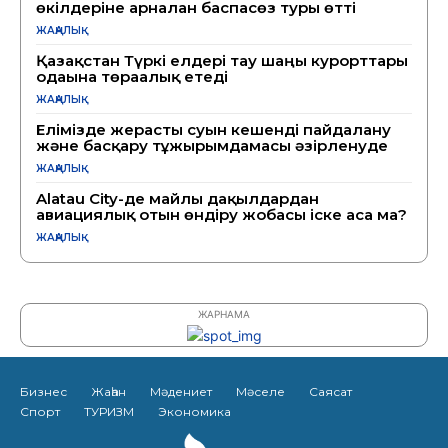
өкілдеріне арналған баспасөз туры өтті
ЖАҢАЛЫҚ
Қазақстан Түркі елдері тау шаңғы курорттары
одағына төрағалық етеді
ЖАҢАЛЫҚ
Елімізде жерасты суын кешенді пайдалану
және басқару тұжырымдамасы әзірленуде
ЖАҢАЛЫҚ
Alatau City-де майлы дақылдардан
авиациялық отын өндіру жобасы іске аса ма?
ЖАҢАЛЫҚ
ЖАРНАМА
Бизнес
Жаһан
Мәдениет
Мәселе
Саясат
Спорт
ТУРИЗМ
Экономика