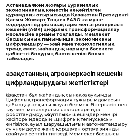
Астанада өткен Жоғары Еуразиялық
экономикалық кеңестің кеңейтілген
құрамдағы отырысында Қазақстан Президенті
Қасым-Жомарт Тоқаев ЕАЭО-ға мүше
елдердегі өндіріс ошақтары мен агроөнеркәсіп
кешенін (АӨК) цифрлық трансформациялау
мәселесіне арнайы тоқталды. Мемлекет
басшысының пайымынша, экономиканы
цифрландыру — жай ғана технологиялық
тренд емес, жаһандық нарықта бәсекеге
қабілетті болудың басты кепілі болып
табылады.
Қазақстанның агроөнеркәсіп кешенін
цифрландырудағы жетістіктері
Қазақстан бұл жаһандық сынаққа ауқымды
Цифрлық трансформация тұжырымдамасын
қабылдау арқылы жауап бермек. Өнеркәсіп пен
тау-кен, металлургия секторларында
роботтандыру,
«бұлттық»
шешімдер мен ірі
кәсіпорындардың «цифрлық телнұсқасы»
енгізілсе, ауыл шаруашылығын автоматтандыру
су үнемдеуге және қоршаған ортаға зиянды
азайтуға септігін тигізеді. Мемлекет басшысы