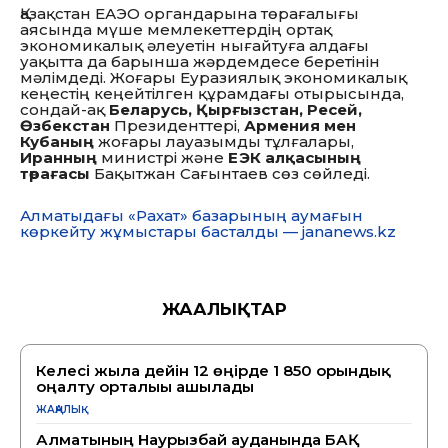
Қазақстан ЕАЭО органдарына төрағалығы
аясында мүше мемлекеттердің ортақ
экономикалық әлеуетін нығайтуға алдағы
уақытта да барынша жәрдемдесе беретінін
мәлімдеді. Жоғары Еуразиялық экономикалық
кеңестің кеңейтілген құрамдағы отырысында,
сондай-ақ
Беларусь, Қырғызстан, Ресей,
Өзбекстан
Президенттері,
Армения мен
Кубаның
жоғары лауазымды тұлғалары,
Иранның
министрі және
ЕЭК алқасының
төрағасы
Бақытжан Сағынтаев сөз сөйледі.
Алматыдағы «Рахат» базарының аумағын
көркейту жұмыстары басталды — jananews.kz
ЖАҢАЛЫҚТАР
Келесі жылға дейін 12 өңірде 1 850 орындық
оңалту орталығы ашылады
ЖАҢАЛЫҚ
Алматының Наурызбай ауданында БАҚ