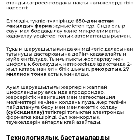
отандық агросектордағы нақты нәтижелерді тізіп
көрсетті:
Еліміздің түкпір-түкпірінде
650-ден астам
«ақылды» ферма
жұмыс істеп тұр. Онда сиыр
сауу, мал бордақылау және микроклиматты
қадағалау үрдістері толық автоматтандырылған.
Тұқым шаруашылығында өнімді «егіс даласынан
тұтынушы дастарқанына дейін» қадағалайтын
жүйе енгізілуде. Тыңғылықты жоспарлау мен
цифрлық болжаудың нәтижесінде Қазақстанда 2-
жыл қатарынан егін бітік шығып,
рекордтық 27
миллион тонна
астық жиналды.
Ауыл шаруашылығы жерлерін жаппай
цифрландыру аясында агродрондар,
жерсеріктік навигация мен метеостанция
мәліметтері кеңінен қолданылуда. Жер телімін
пайдалануға беру мен мемлекеттік қолдау
(субсидиялау)
тетіктері толықтай электронды
форматқа көшірілді, бұл жемқорлық
тәуекелдерін айтарлықтай азайтады.
Технологиялық бастамаларды