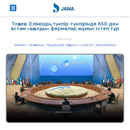
Тоқаев: Еліміздің түкпір-түкпірінде 650-ден
астам «ақылды» фермалар жұмыс істеп тұр
06/01/2026
БИЗНЕС
ЖАҢАЛЫҚ
РЕДАКЦИЯ ТАҢДАУЫ
САЯСАТ
ЭКОНОМИКА