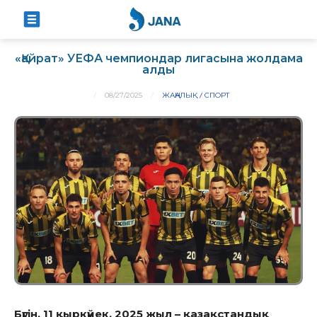
«Қайрат» УЕФА чемпиондар лигасына жолдама
алды
08/27/2025
ЖАҢАЛЫҚ
СПОРТ
Бүгін, 11 қыркүйек, 2025 жыл – қазақстандық