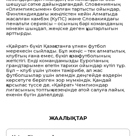
шешуші сәтке дайындағандай. Словенияның
«Олимпиясымен» болған тартысты ойындар,
Финляндиядағы жеңілістен кейін Алматыда
жасалған камбэк (КуПС) және Словакиядағы
пенальти сериясы – осының бәрі команданың
мінезін шыңдап, жеңіске деген құштарлығын
арттырды.
«Қайрат» бүкіл Қазақстанға үлкен футбол
мерекесін сыйлады. Бұл жеңіс – тек алматылық
клубтың ғана емес, бүкіл қазақ футболының
жетістігі. Енді командамызды Еуропаның
грандтарымен өтетін тарихи ойындар күтіп тұр.
Бұл – клуб үшін үлкен тәжірибе, ал жас
футболшылар үшін әлемдік деңгейде өздерін
көрсетуге берілген зор мүмкіндік. Қандай
қарсылас түссе де, «Қайрат» Чемпиондар
лигасының топтық кезеңінде атой салуға лайық
екенін бүгін дәлелдеді.
ЖАҢАЛЫҚТАР