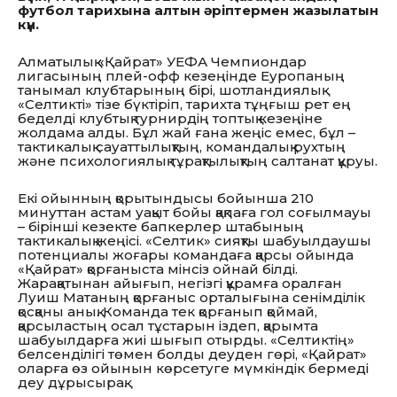
футбол тарихына алтын әріптермен жазылатын
күн.
Алматылық «Қайрат» УЕФА Чемпиондар
лигасының плей-офф кезеңінде Еуропаның
танымал клубтарының бірі, шотландиялық
«Селтикті» тізе бүктіріп, тарихта тұңғыш рет ең
беделді клубтық турнирдің топтық кезеңіне
жолдама алды. Бұл жай ғана жеңіс емес, бұл –
тактикалық сауаттылықтың, командалық рухтың
және психологиялық тұрақтылықтың салтанат құруы.
Екі ойынның қорытындысы бойынша 210
минуттан астам уақыт бойы қақпаға гол соғылмауы
– бірінші кезекте бапкерлер штабының
тактикалық жеңісі. «Селтик» сияқты шабуылдаушы
потенциалы жоғары командаға қарсы ойында
«Қайрат» қорғаныста мінсіз ойнай білді.
Жарақатынан айығып, негізгі құрамға оралған
Луиш Матаның қорғаныс орталығына сенімділік
қосқаны анық. Команда тек қорғанып қоймай,
қарсыластың осал тұстарын іздеп, қарымта
шабуылдарға жиі шығып отырды. «Селтиктің»
белсенділігі төмен болды деуден гөрі, «Қайрат»
оларға өз ойынын көрсетуге мүмкіндік бермеді
деу дұрысырақ.