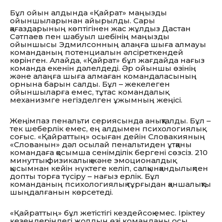
Бұл ойын алдында «Қайрат» маңызды
ойыншыларынан айырылды. Сары
қағаздарының көптігінен жас жұлдыз Дастан
Сәтпаев пен шабуыл шебінің маңызды
ойыншысы Эдмилсонның алаңға шыға алмауы
команданың потенциалын әлсіреткендей
көрінген. Алайда, «Қайрат» бұл жағдайда нағыз
команда екенін дәлелдеді. Әр ойыншы өзінің
және алаңға шыға алмаған командаласының
орнына барын салды. Бұл – жекелеген
ойыншыларға емес, тұтас командалық
механизмге негізделген ұжымның жеңісі.
Жеңімпаз пенальти сериясында анықталды. Бұл –
тек шеберлік емес, ең алдымен психологиялық
соғыс. «Қайраттың» осыған дейін Словакияның
«Слованын» дәл осылай пенальтиден ұтқаны
командаға қосымша сенімділік бергені сөзсіз. 210
минуттық физикалық және эмоционалдық
қысымнан кейін нүктеге келіп, салқынқандылықпен
допты торға түсіру – нағыз ерлік. Бұл
команданың психологиялық тұрғыдан қаншалықты
шыңдалғанын көрсетеді.
«Қайраттың» бұл жетістігі кездейсоқ емес. Іріктеу
кезеңдеріндегі жолдың өзі команданы осы