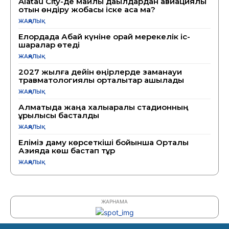
Alatau City-де майлы дақылдардан авиациялық
отын өндіру жобасы іске аса ма?
ЖАҢАЛЫҚ
Елордада Абай күніне орай мерекелік іс-
шаралар өтеді
ЖАҢАЛЫҚ
2027 жылға дейін өңірлерде заманауи
травматологиялық орталықтар ашылады
ЖАҢАЛЫҚ
Алматыда жаңа халықаралық стадионның
құрылысы басталды
ЖАҢАЛЫҚ
Еліміз даму көрсеткіші бойынша Орталық
Азияда көш бастап тұр
ЖАҢАЛЫҚ
ЖАРНАМА