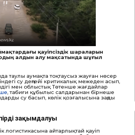
 аймақтардағы қауіпсіздік шараларын
рдың алдын алу мақсатында шұғыл
да таулы аумақта тоқтаусыз жауған нөсер
дегі су деңгейі критикалық межеден асып,
імдігі мен облыстық Төтенше жағдайлар
нше
, табиғи құбылыс салдарынан бірнеше
арды су басып, көлік қозғалысына заңды
ірдің зақымдалуы
өлік логистикасына айтарлықтай қауіп