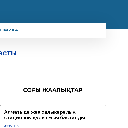
НОМИКА
асты
СОҢҒЫ ЖАҢАЛЫҚТАР
Алматыда жаңа халықаралық
стадионның құрылысы басталды
ЖАҢАЛЫҚ