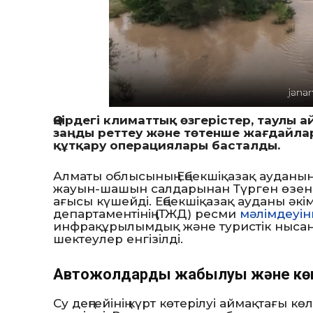
Өңірдегі климаттық өзгерістер, таулы
заңды реттеу және төтенше жағдайла
құтқару операциялары басталды.
Алматы облысының Еңбекшіқазақ ауданын
жауын-шашын салдарынан Түрген өзенін
ағысы күшейді. Еңбекшіқазақ ауданы әк
департаментінің (ТЖД) ресми
мәлімдеуі
инфрақұрылымдық және туристік нысанд
шектеулер енгізілді.
Автожолдардың жабылуы және көп
Су деңгейінің күрт көтерілуі аймақтағы к