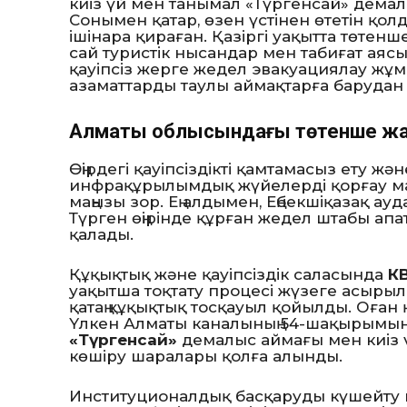
киіз үй мен танымал «Түргенсай» дема
Сонымен қатар, өзен үстінен өтетін қол
ішінара қираған. Қазіргі уақытта төтен
сай туристік нысандар мен табиғат ая
қауіпсіз жерге жедел эвакуациялау жұ
азаматтарды таулы аймақтарға барудан
Алматы облысындағы төтенше жа
Өңірдегі қауіпсіздікті қамтамасыз ету жә
инфрақұрылымдық жүйелерді қорғау м
маңызы зор. Ең алдымен, Еңбекшіқазақ а
Түрген өңірінде құрған жедел штабы апа
қалады.
Құқықтық және қауіпсіздік саласында
КВ
уақытша тоқтату процесі жүзеге асырылы
қатаң құқықтық тосқауыл қойылды. Оға
Үлкен Алматы каналының 54-шақырымында
«Түргенсай»
демалыс аймағы мен киіз ү
көшіру шаралары қолға алынды.
Институционалдық басқаруды күшейту 