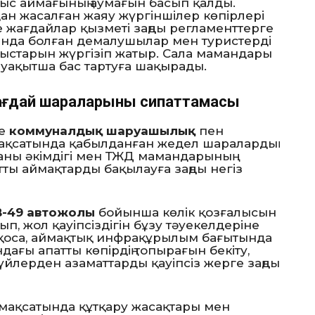
лыс аймағының аумағын басып қалды.
дан жасалған жаяу жүргіншілер көпірлері
ше жағдайлар қызметі заңды регламенттерге
сында болған демалушылар мен туристерді
мыстарын жүргізіп жатыр. Сала мамандары
 уақытша бас тартуға шақырады.
ғдай шараларының сипаттамасы
не
коммуналдық шаруашылық
пен
ақсатында қабылданған жедел шаралардың
уданы әкімдігі мен ТЖД мамандарының
тты аймақтарды бақылауға заңды негіз
-49 автожолы
бойынша көлік қозғалысын
п, жол қауіпсіздігін бұзу тәуекелдеріне
н қоса, аймақтық инфрақұрылым бағытында
ғы апатты көпірдің топырағын бекіту,
йлерден азаматтарды қауіпсіз жерге заңды
мақсатында құтқару жасақтары мен