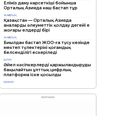
Еліміз даму көрсеткіші бойынша
Орталық Азияда көш бастап тұр
ЖАҢАЛЫҚ
Қазақстан — Орталық Азияда
аналарды әлеуметтік қолдау деңгейі ең
жоғары елдердің бірі
ЖАҢАЛЫҚ
Биылдан бастап ЖОО-ға түсу кезінде
мектеп түлектерінің қоғамдық
белсенділігі ескеріледі
БІЛІМ
Әйел кәсіпкерлерді қаржыландыруды
бақылайтын ұлттық цифрлық
платформа іске қосылды
БИЗНЕС
ЖАРНАМА