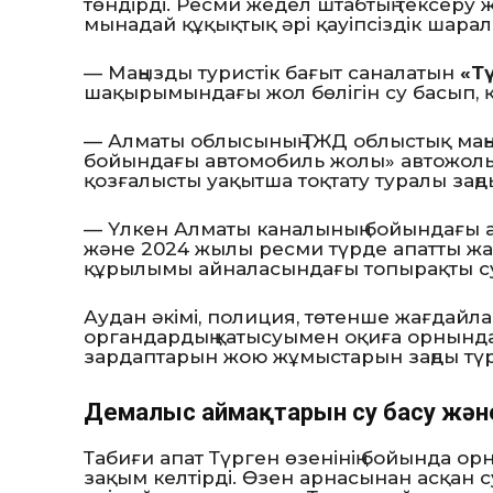
төндірді. Ресми жедел штабтың тексер
мынадай құқықтық әрі қауіпсіздік шара
— Маңызды туристік бағыт саналатын
«Т
шақырымындағы жол бөлігін су басып, 
— Алматы облысының ТЖД облыстық маңы
бойындағы автомобиль жолы» автожолынд
қозғалысты уақытша тоқтату туралы заң
— Үлкен Алматы каналының бойындағы 
және 2024 жылы ресми түрде апатты жағд
құрылымы айналасындағы топырақты с
Аудан әкімі, полиция, төтенше жағдайл
органдардың қатысуымен оқиға орнында
зардаптарын жою жұмыстарын заңды түр
Демалыс аймақтарын су басу жән
Табиғи апат Түрген өзенінің бойында 
зақым келтірді. Өзен арнасынан асқан