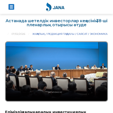
Астанада шетелдік инвесторлар кеңесінің 38-ші
пленарлық отырысы өтуде
07/02/2026
ЖАҢАЛЫҚ
РЕДАКЦИЯ ТАҢДАУЫ
САЯСАТ
ЭКОНОМИКА
Еліміздің халықаралық инвестициялық