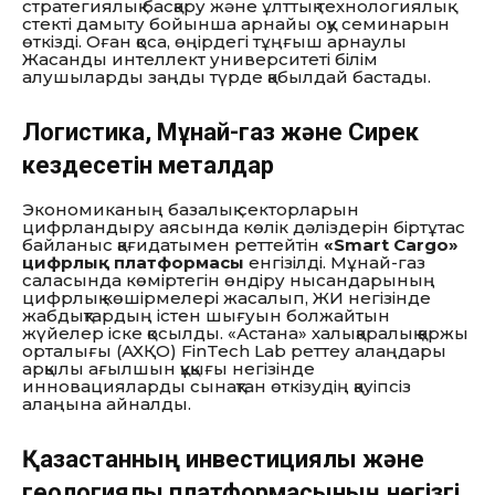
стратегиялық басқару және ұлттық технологиялық
стекті дамыту бойынша арнайы оқу семинарын
өткізді. Оған қоса, өңірдегі тұңғыш арнаулы
Жасанды интеллект университеті білім
алушыларды заңды түрде қабылдай бастады.
Логистика, Мұнай-газ және Сирек
кездесетін металдар
Экономиканың базалық секторларын
цифрландыру аясында көлік дәліздерін біртұтас
байланыс қағидатымен реттейтін
«Smart Cargo»
цифрлық платформасы
енгізілді. Мұнай-газ
саласында көміртегін өндіру нысандарының
цифрлық көшірмелері жасалып, ЖИ негізінде
жабдықтардың істен шығуын болжайтын
жүйелер іске қосылды. «Астана» халықаралық қаржы
орталығы (АХҚО) FinTech Lab реттеу алаңдары
арқылы ағылшын құқығы негізінде
инновацияларды сынақтан өткізудің қауіпсіз
алаңына айналды.
Қазақстанның инвестициялық және
геологиялық платформасының негізгі