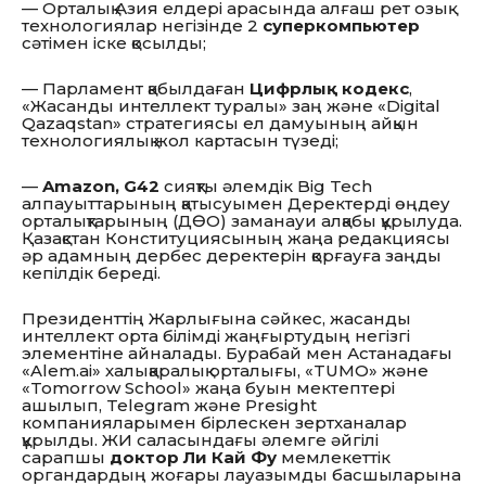
— Орталық Азия елдері арасында алғаш рет озық
технологиялар негізінде 2
суперкомпьютер
сәтімен іске қосылды;
— Парламент қабылдаған
Цифрлық кодекс
,
«Жасанды интеллект туралы» заң және «Digital
Qazaqstan» стратегиясы ел дамуының айқын
технологиялық жол картасын түзеді;
—
Amazon, G42
сияқты әлемдік Big Tech
алпауыттарының қатысуымен Деректерді өңдеу
орталықтарының (ДӨО) заманауи алқабы құрылуда.
Қазақстан Конституциясының жаңа редакциясы
әр адамның дербес деректерін қорғауға заңды
кепілдік береді.
Президенттің Жарлығына сәйкес, жасанды
интеллект орта білімді жаңғыртудың негізгі
элементіне айналады. Бурабай мен Астанадағы
«Alem.ai» халықаралық орталығы, «TUMO» және
«Tomorrow School» жаңа буын мектептері
ашылып, Telegram және Presight
компанияларымен бірлескен зертханалар
құрылды. ЖИ саласындағы әлемге әйгілі
сарапшы
доктор Ли Кай Фу
мемлекеттік
органдардың жоғары лауазымды басшыларына