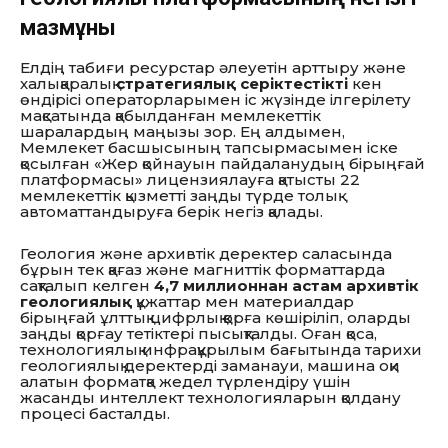
мазмұны
Елдің табиғи ресурстар әлеуетін арттыру және
халықаралық
стратегиялық серіктестікті
кен
өндірісі операторларымен іс жүзінде ілгерілету
мақсатында қабылданған мемлекеттік
шаралардың маңызы зор. Ең алдымен,
Мемлекет басшысының тапсырмасымен іске
қосылған «Жер қойнауын пайдаланудың бірыңғай
платформасы» лицензиялауға қатысты 22
мемлекеттік қызметті заңды түрде толық
автоматтандыруға берік негіз қалады.
Геология және архивтік деректер саласында
бұрын тек қағаз және магниттік форматтарда
сақталып келген
4,7 миллионнан астам архивтік
геологиялық
құжаттар мен материалдар
бірыңғай ұлттық цифрлық қорға көшіріліп, оларды
заңды қорғау тетіктері пысықталды. Оған қоса,
технологиялық инфрақұрылым бағытында тарихи
геологиялық деректерді заманауи, машина оқи
алатын форматқа жедел түрлендіру үшін
жасанды интеллект технологияларын қолдану
процесі басталды.