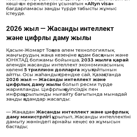
көші-қон ережелерін ұсынатын
«Altyn visa»
бағдарламасы заңды түрде табысты жұмыс
істеуде.
2026 жыл — Жасанды интеллект
және цифрлық даму жылы
Қасым-Жомарт Тоқаев әлем технологиялық
жаңғырудың жаңа кезеңіне қадам басқанын және
ЮНКТАД болжамы бойынша,
2033 жылға қарай
әлемдік жасанды интеллект экономикасының
көлемі
5 триллион долларға
жуықтайтынын
айтты. Осы жаһандық трендке сай, Қазақстанда
2026 жыл — Жасанды интеллект және
цифрлық даму жылы
болып ресми түрде
жарияланды. Цифрлық қауіпсіздік пен
инфрақұрылымды нығайту бағытында мынадай
заңды қадамдар жасалды:
— Жаңадан
Жасанды интеллект және цифрлық
даму министрлігі
құрылып, Жасанды интеллектіні
дамыту жөніндегі арнайы кеңес өз жұмысын
бастады;