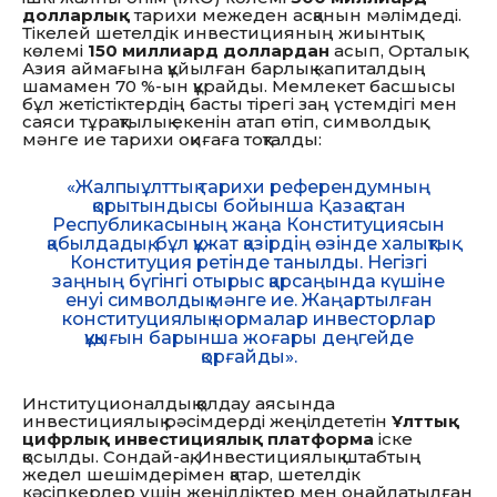
долларлық
тарихи межеден асқанын мәлімдеді.
Тікелей шетелдік инвестицияның жиынтық
көлемі
150 миллиард доллардан
асып, Орталық
Азия аймағына құйылған барлық капиталдың
шамамен 70 %-ын құрайды. Мемлекет басшысы
бұл жетістіктердің басты тірегі заң үстемдігі мен
саяси тұрақтылық екенін атап өтіп, символдық
мәнге ие тарихи оқиғаға тоқталды:
«Жалпыұлттық тарихи референдумның
қорытындысы бойынша Қазақстан
Республикасының жаңа Конституциясын
қабылдадық, бұл құжат қазірдің өзінде халықтық
Конституция ретінде танылды. Негізгі
заңның бүгінгі отырыс қарсаңында күшіне
енуі символдық мәнге ие. Жаңартылған
конституциялық нормалар инвесторлар
құқығын барынша жоғары деңгейде
қорғайды».
Институционалдық қолдау аясында
инвестициялық рәсімдерді жеңілдететін
Ұлттық
цифрлық инвестициялық платформа
іске
қосылды. Сондай-ақ, Инвестициялық штабтың
жедел шешімдерімен қатар, шетелдік
кәсіпкерлер үшін жеңілдіктер мен оңайлатылған