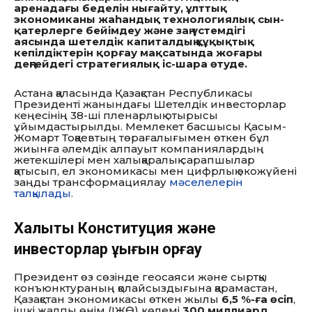
аренадағы беделін нығайту, ұлттық
экономиканы жаһандық технологиялық сын-
қатерлерге бейімдеу және заң үстемдігі
аясында шетелдік капиталдың құқықтық
кепілдіктерін қорғау мақсатында жоғары
деңгейдегі стратегиялық іс-шара өтуде.
Астана қаласында Қазақстан Республикасы
Президенті жанындағы Шетелдік инвесторлар
кеңесінің 38-ші пленарлық отырысы
ұйымдастырылды. Мемлекет басшысы Қасым-
Жомарт Тоқаевтың төрағалығымен өткен бұл
жиынға әлемдік алпауыт компаниялардың
жетекшілері мен халықаралық сарапшылар
қатысып, ел экономикасы мен цифрлық экожүйені
заңды трансформациялау
мәселелерін
талқылады.
Халықтық Конституция және
инвесторлар құқығын қорғау
Президент өз сөзінде геосаяси және сыртқы
конъюнктураның қолайсыздығына қарамастан,
Қазақстан экономикасы өткен жылы
6,5 %-ға өсіп
,
ішкі жалпы өнім (ІЖӨ) көлемі
300 миллиард