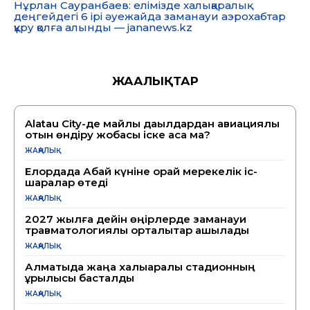
Нұрлан Сауранбаев: елімізде халықаралық
деңгейдегі 6 ірі әуежайда заманауи аэрохабтар
құру қолға алынды — jananews.kz
ЖАҢАЛЫҚТАР
Alatau City-де майлы дақылдардан авиациялық
отын өндіру жобасы іске аса ма?
ЖАҢАЛЫҚ
Елордада Абай күніне орай мерекелік іс-
шаралар өтеді
ЖАҢАЛЫҚ
2027 жылға дейін өңірлерде заманауи
травматологиялық орталықтар ашылады
ЖАҢАЛЫҚ
Алматыда жаңа халықаралық стадионның
құрылысы басталды
ЖАҢАЛЫҚ