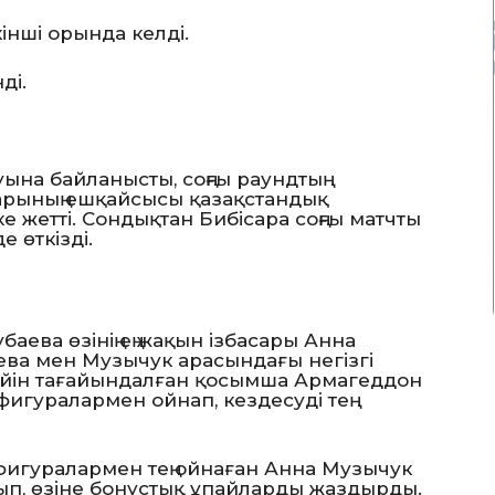
кінші орында келді.
ді.
на байланысты, соңғы раундтың
тарының ешқайсысы қазақстандық
жетті. Сондықтан Бибісара соңғы матчты
 өткізді.
баева өзінің ең жақын ізбасары Анна
ева мен Музычук арасындағы негізгі
кейін тағайындалған қосымша Армагеддон
гуралармен ойнап, кездесуді тең
фигуралармен тең ойнаған Анна Музычук
ып, өзіне бонустық ұпайларды жаздырды.