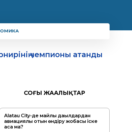
НОМИКА
рнирінің чемпионы атанды
СОҢҒЫ ЖАҢАЛЫҚТАР
Alatau City-де майлы дақылдардан
авиациялық отын өндіру жобасы іске
аса ма?