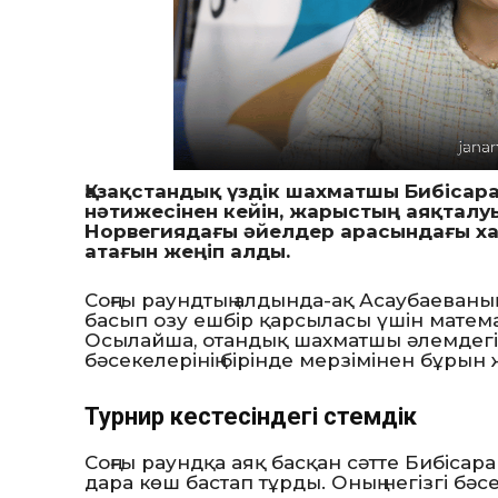
Қазақстандық үздік шахматшы Бибісар
нәтижесінен кейін, жарыстың аяқталуы
Норвегиядағы әйелдер арасындағы ха
атағын жеңіп алды.
Соңғы раундтың алдында-ақ Асаубаеваны
басып озу ешбір қарсыласы үшін матем
Осылайша, отандық шахматшы әлемдегі е
бәсекелерінің бірінде мерзімінен бұрын же
Турнир кестесіндегі үстемдік
Соңғы раундқа аяқ басқан сәтте Бибіса
дара көш бастап тұрды. Оның негізгі бәсе