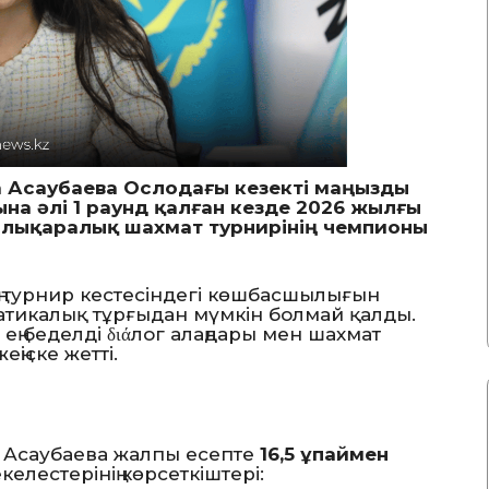
а Асаубаева Ослодағы кезекті маңызды
на әлі 1 раунд қалған кезде 2026 жылғы
лықаралық шахмат турнирінің чемпионы
ң турнир кестесіндегі көшбасшылығын
атикалық тұрғыдан мүмкін болмай қалды.
ң беделді διάлог алаңдары мен шахмат
ңіске жетті.
ра Асаубаева жалпы есепте
16,5 ұпаймен
келестерінің көрсеткіштері: