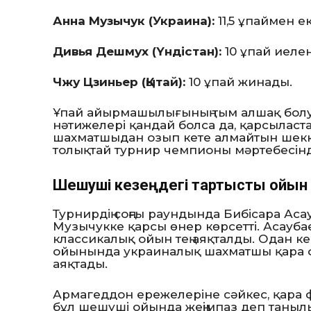
Анна Музычук (Украина):
11,5 ұпаймен е
Дивья Дешмух (Үндістан):
10 ұпай иелен
Чжу Цзиньер (Қытай):
10 ұпай жинады.
Ұпай айырмашылығының тым алшақ болуы
нәтижелері қандай болса да, қарсылас
шахматшыдан озып кете алмайтын шекке 
толықтай турнир чемпионы мәртебесінде
Шешуші кезеңдегі тартысты ойын
Турнирдің соңғы раундында Бибісара Асау
Музычукке қарсы өнер көрсетті. Асауба
классикалық ойын тең аяқталды. Одан 
ойынында украиналық шахматшы қара фи
аяқтады.
Армагеддон ережелеріне сәйкес, қара 
бұл шешуші ойында жеңімпаз деп таныл