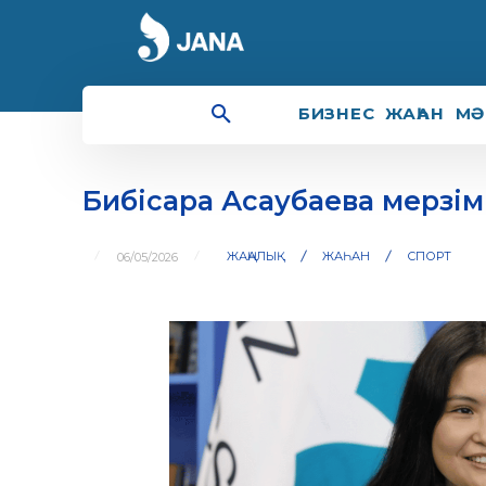
БИЗНЕС
ЖАҺАН
МӘ
Бибісара Асаубаева мерзім
ЖАҢАЛЫҚ
ЖАҺАН
СПОРТ
06/05/2026