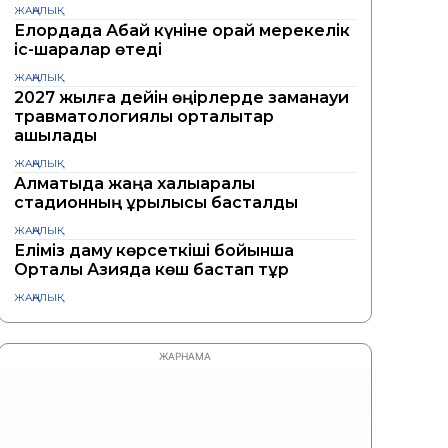
ЖАҢАЛЫҚ
Елордада Абай күніне орай мерекелік
іс-шаралар өтеді
ЖАҢАЛЫҚ
2027 жылға дейін өңірлерде заманауи
травматологиялық орталықтар
ашылады
ЖАҢАЛЫҚ
Алматыда жаңа халықаралық
стадионның құрылысы басталды
ЖАҢАЛЫҚ
Еліміз даму көрсеткіші бойынша
Орталық Азияда көш бастап тұр
ЖАҢАЛЫҚ
ЖАРНАМА