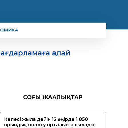
НОМИКА
ағдарламаға қалай
СОҢҒЫ ЖАҢАЛЫҚТАР
Келесі жылға дейін 12 өңірде 1 850
орындық оңалту орталығы ашылады