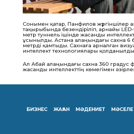
Сонымен қатар, Панфилов жүргіншілер 
тақырыбында безендіріліп, арнайы LED
метр туннель ішінде жасанды интеллек
ұсынылды. Астана алаңындағы сахна 6 
метрді қамтыды. Сахнаға арналған визу
интеллект технологиялары қолданылды
Ал Абай алаңындағы сахна 360 градус 
жасанды интеллекттің көмегімен әзірлен
БИЗНЕС
ЖАҺАН
МӘДЕНИЕТ
МӘСЕЛЕ