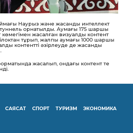
аймағы Наурыз және жасанды интеллект
-туннель орнатылды. Аумағы 175 шаршы
т көмегімен жасалған визуалды контент
блоктан тұрып, жалпы аумағы 1000 шаршы
алды контентті әзірлеуде де жасанды
.
форматында жасалып, ондағы контент те
ді.
САЯСАТ
СПОРТ
ТУРИЗМ
ЭКОНОМИКА