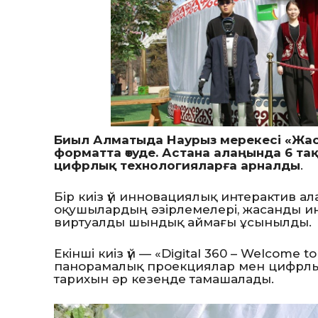
Биыл Алматыда Наурыз мерекесі «Жа
форматта өтуде. Астана алаңында 6 та
цифрлық технологияларға арналды
.
Бір киіз үй инновациялық интерактив ал
оқушылардың әзірлемелері, жасанды ин
виртуалды шындық аймағы ұсынылды.
Екінші киіз үй — «Digital 360 – Welcome 
панорамалық проекциялар мен цифрлы
тарихын әр кезеңде тамашалады.