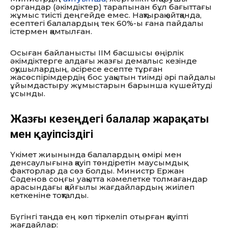
органдар (әкімдіктер) тарапынан бұл бағыттағы
жұмыс тиісті деңгейде емес. Нақтырақ айтқанда,
есептегі балалардың тек 60%-ы ғана пайдалы
істермен қамтылған.
Осыған байланысты ІІМ басшысы өңірлік
әкімдіктерге алдағы жазғы демалыс кезінде
оқушылардың, әсіресе есепте тұрған
жасөспірімдердің бос уақытын тиімді әрі пайдалы
ұйымдастыру жұмыстарын барынша күшейтуді
ұсынды.
Жазғы кезеңдегі балалар жарақаты
мен қауіпсіздігі
Үкімет жиынында балалардың өмірі мен
денсаулығына қауіп төндіретін маусымдық
факторлар да сөз болды. Министр Ержан
Сәденов соңғы уақытта кәмелетке толмағандар
арасындағы қайғылы жағдайлардың жиілеп
кеткеніне тоқталды.
Бүгінгі таңда ең көп тіркеліп отырған қауіпті
жағдайлар: