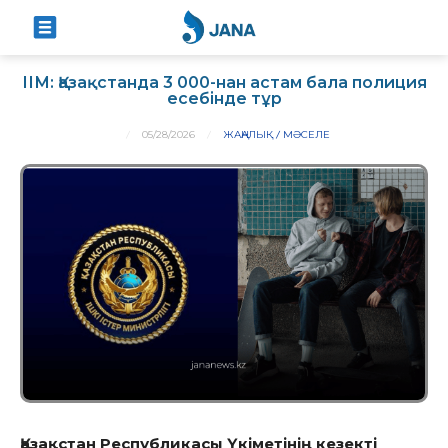
ІІМ: Қазақстанда 3 000-нан астам бала полиция
есебінде тұр
05/28/2026
ЖАҢАЛЫҚ
МӘСЕЛЕ
Қазақстан Республикасы Үкіметінің кезекті