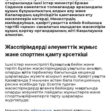
отырысында Ішкі істер министрі Ержан
Сәденов кәмелетке толмағандар арасындағы
құқық бұзушылықтың алдын алу және
балалардың қауіпсіздігін қамтамасыз ету
мәселелерін көтерді. Министрдің
мәлімдеуінше, қазіргі уақытта еліміз бойынша
тәртібі «қиын» саналатын мыңдаған жасөспірім
құқық қорғау органдарының жіті бақылауына
алынған.
Жасөспірімдерді әлеуметтік жұмыс
және спортпен қамту көрсеткіші
Ішкі істер министрлігі бұзақылыққа бейім және
тәртіп бұзған жасөспірімдерді уақытылы анықтап,
оларды қайта тәрбиелеу бағытында кешенді
шараларды жүзеге асырып жатыр. Қазіргі уақытта
Қазақстанда 3 мыңнан астам бала полицияның
ресми есебінде тұр. Есепте тұрған
жасөспірімдерді қоғамға бейімдеу мақсатында
оларды әлеуметтік пайдалы жұмыстарға және
спорттық үйірмелерге тарту шаралары
жүргізілуде.
Министрдің
айтуынша
, жергілікті атқарушы