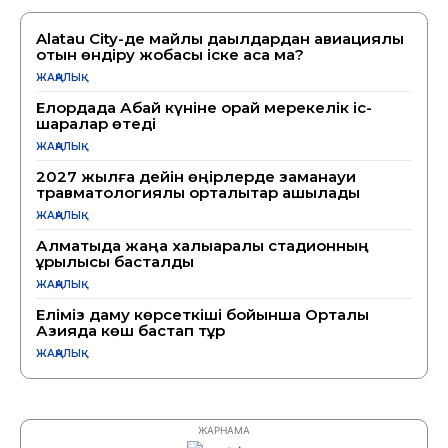
Alatau City-де майлы дақылдардан авиациялық
отын өндіру жобасы іске аса ма?
ЖАҢАЛЫҚ
Елордада Абай күніне орай мерекелік іс-
шаралар өтеді
ЖАҢАЛЫҚ
2027 жылға дейін өңірлерде заманауи
травматологиялық орталықтар ашылады
ЖАҢАЛЫҚ
Алматыда жаңа халықаралық стадионның
құрылысы басталды
ЖАҢАЛЫҚ
Еліміз даму көрсеткіші бойынша Орталық
Азияда көш бастап тұр
ЖАҢАЛЫҚ
ЖАРНАМА