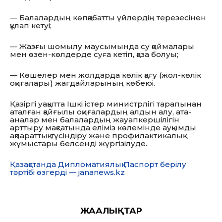
— Балалардың көпқабатты үйлердің терезесінен
құлап кетуі;
— Жазғы шомылу маусымында су қоймалары
мен өзен-көлдерде суға кетіп, қаза болуы;
— Көшелер мен жолдарда көлік қағу (жол-көлік
оқиғалары) жағдайларының көбеюі.
Қазіргі уақытта Ішкі істер министрлігі тарапынан
аталған қайғылы оқиғалардың алдын алу, ата-
аналар мен балалардың жауапкершілігін
арттыру мақсатында еліміз көлемінде ауқымды
ақпараттық-түсіндіру және профилактикалық
жұмыстары белсенді жүргізілуде.
Қазақстанда Дипломатиялық Паспорт берілу
тәртібі өзгерді — jananews.kz
ЖАҢАЛЫҚТАР