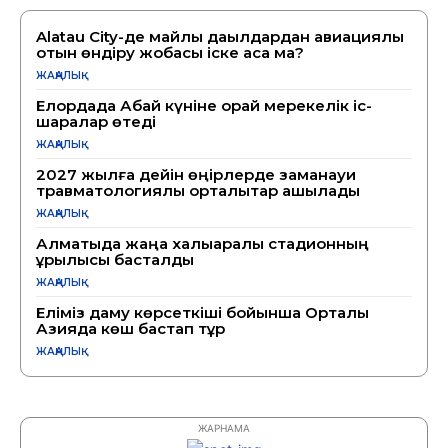
Alatau City-де майлы дақылдардан авиациялық
отын өндіру жобасы іске аса ма?
ЖАҢАЛЫҚ
Елордада Абай күніне орай мерекелік іс-
шаралар өтеді
ЖАҢАЛЫҚ
2027 жылға дейін өңірлерде заманауи
травматологиялық орталықтар ашылады
ЖАҢАЛЫҚ
Алматыда жаңа халықаралық стадионның
құрылысы басталды
ЖАҢАЛЫҚ
Еліміз даму көрсеткіші бойынша Орталық
Азияда көш бастап тұр
ЖАҢАЛЫҚ
ЖАРНАМА