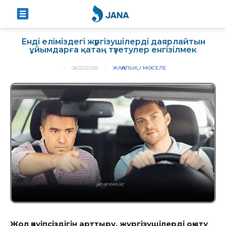
Енді еліміздегі жүргізушілерді даярлайтын
ұйымдарға қатаң түзетулер енгізілмек
06/25/2026
ЖАҢАЛЫҚ
МӘСЕЛЕ
Жол қауіпсіздігін арттыру,
жүргізушілерді оқыту