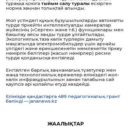
тұраққа қоюға
тыйым салу туралы
ескірген
норма заңнан толықтай алынды.
Жол үстіндегі құқық бұзушылықтарды автоматты
түрде тіркейтін интеллектуалды камералар
жүйесінің («Сергек» және т.
б.
) функциялары мен
бақылау аясы заңды түрде ұлғайтылады.
Экологиялық таза көлік түрлерін дамыту
мақсатында электромобильдер үшін арнайы
үлгідегі және ерекшеленетін мемлекеттік тіркеу
нөмірлік белгілері (жасыл нөмірлер) ресми
түрде қолданысқа енгізіледі.
Енгізілген барлық заңнамалық түзетулер мен
жаңа технологиялық ережелер еліміздегі жол-
көлік инфрақұрылымын заман талабына сай
қауіпсіз әрі қолайлы етуді көздейді.
Елімізде қандастарға 489 педагогикалық грант
бөлінді — jananews.kz
ЖАҢАЛЫҚТАР