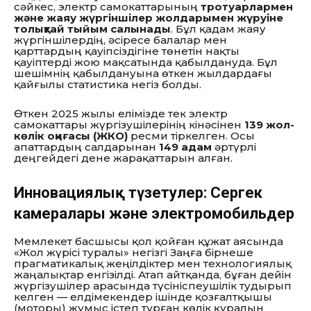
сәйкес,
электр самокаттарының
тротуарлармен
және жаяу жүргіншілер жолдарымен жүруіне
толықтай тыйым салынады
.
Бұл қадам жаяу
жүргіншілердің,
әсіресе балалар мен
қарттардың қауіпсіздігіне төнетін нақты
қауіптерді жою мақсатында қабылдануда.
Бұл
шешімнің қабылдануына өткен жылдардағы
қайғылы статистика негіз болды.
Өткен 2025 жылы елімізде тек электр
самокаттары жүргізушілерінің кінәсінен
139 жол-
көлік оқиғасы (ЖКО)
ресми тіркелген.
Осы
апаттардың салдарынан
149 адам
әртүрлі
деңгейдегі дене жарақаттарын алған.
Инновациялық түзетулер: Сергек
камералары және электромобильдер
Мемлекет басшысы қол қойған құжат аясында
«Жол жүрісі туралы» негізгі Заңға бірнеше
прагматикалық жеңілдіктер мен технологиялық
жаңалықтар енгізілді.
Атап айтқанда,
бұған дейін
жүргізушілер арасында түсініспеушілік тудырып
келген — елдімекендер ішінде қозғалтқышы
(моторы) жұмыс істеп тұрған көлік құралын