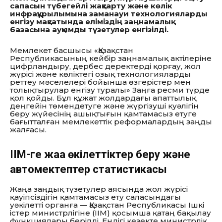
сапасын түбегейлі жақсарту және көлік
инфрақұрылымына заманауи технологияларды
енгізу мақсатында еліміздің заңнамалық
базасына ауқымды түзетулер енгізілді.
Мемлекет басшысы «Қазақстан
Республикасының кейбір заңнамалық актілеріне
цифрландыру,
дербес деректерді қорғау,
жол
жүрісі және көліктегі озық технологияларды
реттеу мәселелері бойынша өзгерістер мен
толықтырулар енгізу туралы» Заңға ресми түрде
қол қойды.
Бұл құжат жолдардағы апаттылық
деңгейін төмендетуге және жүргізуші куәлігін
беру жүйесінің ашықтығын қамтамасыз етуге
бағытталған мемлекеттік реформалардың заңды
жалғасы.
ІІМ-ге жаңа өкілеттіктер беру және
автомектептер статистикасы
Жаңа заңдық түзетулер аясында жол жүрісі
қауіпсіздігін қамтамасыз ету саласындағы
уәкілетті органға — Қазақстан Республикасы Ішкі
істер министрлігіне (ІІМ) қосымша қатаң бақылау
функциялары берілді.
Ендігі кезекте министрлік