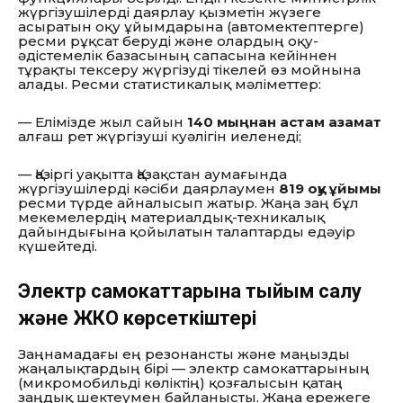
жүргізушілерді даярлау қызметін жүзеге
асыратын оқу ұйымдарына (автомектептерге)
ресми рұқсат беруді және олардың оқу-
әдістемелік базасының сапасына кейіннен
тұрақты тексеру жүргізуді тікелей өз мойнына
алады.
Ресми статистикалық мәліметтер:
— Елімізде жыл сайын
140 мыңнан астам азамат
алғаш рет жүргізуші куәлігін иеленеді;
— Қазіргі уақытта Қазақстан аумағында
жүргізушілерді кәсіби даярлаумен
819 оқу ұйымы
ресми түрде айналысып жатыр.
Жаңа заң бұл
мекемелердің материалдық-техникалық
дайындығына қойылатын талаптарды едәуір
күшейтеді.
Электр самокаттарына тыйым салу
және ЖКО көрсеткіштері
Заңнамадағы ең резонансты және маңызды
жаңалықтардың бірі — электр самокаттарының
(микромобильді көліктің) қозғалысын қатаң
заңдық шектеумен байланысты.
Жаңа ережеге