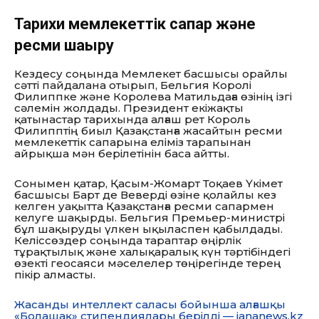
Тарихи мемлекеттік сапар және
ресми шақыру
Кездесу соңында Мемлекет басшысы орайлы
сәтті пайдалана отырып, Бельгия Королі
Филиппке және Королева Матильдаға өзінің ізгі
сәлемін жолдады. Президент екіжақты
қатынастар тарихында алғаш рет Король
Филипптің биыл Қазақстанға жасайтын ресми
мемлекеттік сапарына еліміз тарапынан
айрықша мән берілетінін баса айтты.
Сонымен қатар, Қасым-Жомарт Тоқаев Үкімет
басшысы Барт де Веверді өзіне қолайлы кез
келген уақытта Қазақстанға ресми сапармен
келуге шақырды. Бельгия Премьер-министрі
бұл шақыруды үлкен ықыласпен қабылдады.
Келіссөздер соңында тараптар өңірлік
тұрақтылық және халықаралық күн тәртібіндегі
өзекті геосаяси мәселелер төңірегінде терең
пікір алмасты.
Жасанды интеллект саласы бойынша алғашқы
«Болашақ» стипендиялары берілді — jananews.kz