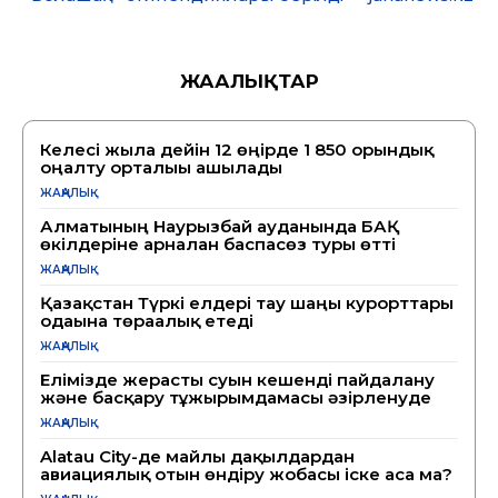
ЖАҢАЛЫҚТАР
Келесі жылға дейін 12 өңірде 1 850 орындық
оңалту орталығы ашылады
ЖАҢАЛЫҚ
Алматының Наурызбай ауданында БАҚ
өкілдеріне арналған баспасөз туры өтті
ЖАҢАЛЫҚ
Қазақстан Түркі елдері тау шаңғы курорттары
одағына төрағалық етеді
ЖАҢАЛЫҚ
Елімізде жерасты суын кешенді пайдалану
және басқару тұжырымдамасы әзірленуде
ЖАҢАЛЫҚ
Alatau City-де майлы дақылдардан
авиациялық отын өндіру жобасы іске аса ма?