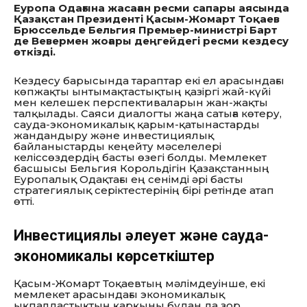
Еуропа Одағына жасаған ресми сапары аясында
Қазақстан Президенті Қасым-Жомарт Тоқаев
Брюссельде Бельгия Премьер-министрі Барт
де Вевермен жоғары деңгейдегі ресми кездесу
өткізді.
Кездесу барысында тараптар екі ел арасындағы
көпжақты ынтымақтастықтың қазіргі жай-күйі
мен келешек перспективаларын жан-жақты
талқылады. Саяси диалогты жаңа сатыға көтеру,
сауда-экономикалық қарым-қатынастарды
жандандыру және инвестициялық
байланыстарды кеңейту мәселелері
келіссөздердің басты өзегі болды. Мемлекет
басшысы Бельгия Корольдігін Қазақстанның
Еуропалық Одақтағы ең сенімді әрі басты
стратегиялық серіктестерінің бірі ретінде атап
өтті.
Инвестициялық әлеует және сауда-
экономикалық көрсеткіштер
Қасым-Жомарт Тоқаевтың мәлімдеуінше, екі
мемлекет арасындағы экономикалық
ықпалдастықтың қарқыны бұдан да зор