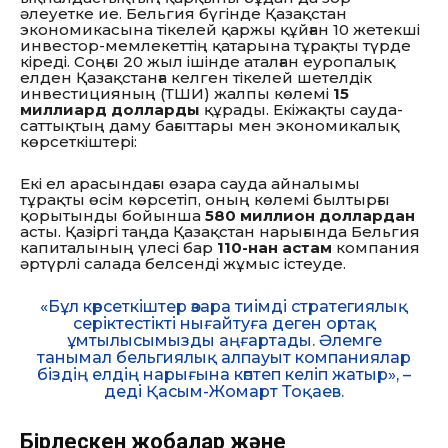
әлеуетке ие. Бельгия бүгінде Қазақстан
экономикасына тікелей қаржы құйған 10 жетекші
инвестор-мемлекеттің қатарына тұрақты түрде
кіреді. Соңғы 20 жыл ішінде аталған еуропалық
елден Қазақстанға келген тікелей шетелдік
инвестицияның (ТШИ) жалпы көлемі
15
миллиард долларды
құрады. Екіжақты сауда-
саттықтың даму бағыттары мен экономикалық
көрсеткіштері:
Екі ел арасындағы өзара сауда айналымы
тұрақты өсім көрсетіп, оның көлемі былтырғы
қорытынды бойынша
580 миллион доллардан
асты. Қазіргі таңда Қазақстан нарығында Бельгия
капиталының үлесі бар
110-нан астам
компания
әртүрлі салада белсенді жұмыс істеуде.
«Бұл көрсеткіштер өзара тиімді стратегиялық
серіктестікті нығайтуға деген ортақ
ұмтылысымызды аңғартады. Әлемге
танымал бельгиялық алпауыт компаниялар
біздің елдің нарығына көптеп келіп жатыр», –
деді Қасым-Жомарт Тоқаев.
Бірлескен жобалар және