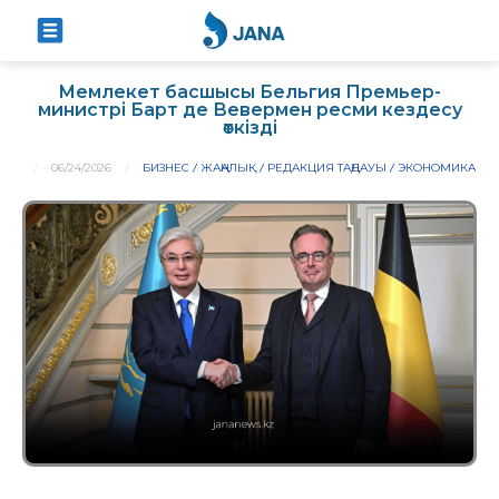
Мемлекет басшысы Бельгия Премьер-
министрі Барт де Вевермен ресми кездесу
өткізді
06/24/2026
БИЗНЕС
ЖАҢАЛЫҚ
РЕДАКЦИЯ ТАҢДАУЫ
ЭКОНОМИКА