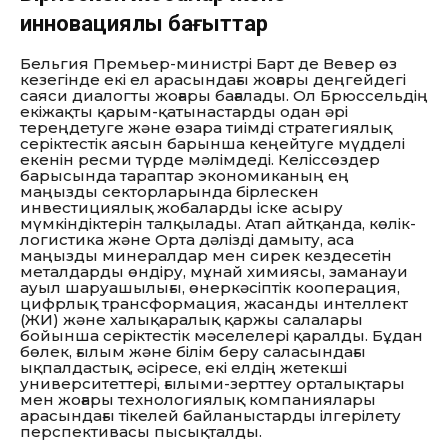
инновациялық бағыттар
Бельгия Премьер-министрі Барт де Вевер өз
кезегінде екі ел арасындағы жоғары деңгейдегі
саяси диалогты жоғары бағалады. Ол Брюссельдің
екіжақты қарым-қатынастарды одан әрі
тереңдетуге және өзара тиімді стратегиялық
серіктестік аясын барынша кеңейтуге мүдделі
екенін ресми түрде мәлімдеді. Келіссөздер
барысында тараптар экономиканың ең
маңызды секторларында бірлескен
инвестициялық жобаларды іске асыру
мүмкіндіктерін талқылады. Атап айтқанда, көлік-
логистика және Орта дәлізді дамыту, аса
маңызды минералдар мен сирек кездесетін
металдарды өндіру, мұнай химиясы, заманауи
ауыл шаруашылығы, өнеркәсіптік кооперация,
цифрлық трансформация, жасанды интеллект
(ЖИ) және халықаралық қаржы салалары
бойынша серіктестік мәселелері қаралды. Бұдан
бөлек, ғылым және білім беру саласындағы
ықпалдастық, әсіресе, екі елдің жетекші
университеттері, ғылыми-зерттеу орталықтары
мен жоғары технологиялық компаниялары
арасындағы тікелей байланыстарды ілгерілету
перспективасы пысықталды.