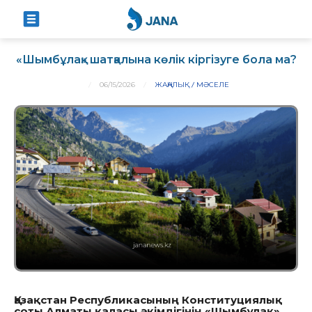
«Шымбұлақ» шатқалына көлік кіргізуге бола ма?
06/15/2026
ЖАҢАЛЫҚ
МӘСЕЛЕ
Қазақстан Республикасының Конституциялық
соты Алматы қаласы әкімдігінің «Шымбұлақ»