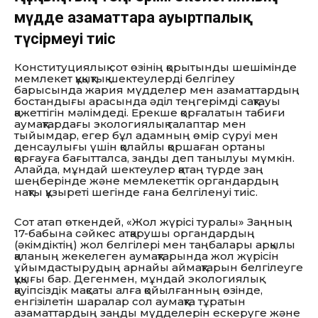
мүдде азаматтарға ауыртпалық
түсірмеуі тиіс
Конституциялық сот өзiнiң қорытынды шешiмiнде
мемлекет құқықтық шектеулердi белгiлеу
барысында жария мүдделер мен азаматтардың
бостандығы арасында әдiл теңгерiмдi сақтауы
қажеттігін мәлімдеді. Ерекше қорғалатын табиғи
аумақтардағы экологиялық талаптар мен
тыйымдар, егер бұл адамның өмiр сүруі мен
денсаулығы үшiн қолайлы қоршаған ортаны
қорғауға бағытталса, заңды деп танылуы мүмкін.
Алайда, мұндай шектеулер қатаң түрде заң
шеңберінде және мемлекеттік органдардың
нақты құзыреті шегінде ғана белгіленуі тиіс.
Сот атап өткендей, «Жол жүрісі туралы» Заңның
17-бабына сәйкес атқарушы органдардың
(әкімдіктің) жол белгілері мен таңбалары арқылы
қаланың жекелеген аумақтарында жол жүрісін
ұйымдастырудың арнайы аймақтарын белгілеуге
құқығы бар. Дегенмен, мұндай экологиялық
қауіпсіздік мақсаты алға қойылғанның өзінде,
енгізілетін шаралар сол аумақта тұратын
азаматтардың заңды мүдделерін ескеруге және