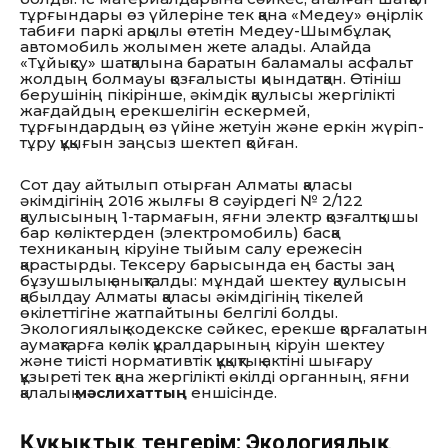
тұрғындары өз үйлеріне тек қана «Медеу» өңірлік
табиғи паркі арқылы өтетін Медеу-Шымбұлақ
автомобиль жолымен жете алады. Алайда
«Тұйықсу» шатқалына баратын баламалы асфальт
жолдың болмауы қозғалысты қиындатқан. Өтініш
берушінің пікірінше, әкімдік қаулысы жергілікті
жағдайдың ерекшелігін ескермей,
тұрғындардың өз үйіне жетуін және еркін жүріп-
тұру құқығын заңсыз шектеп қойған.
Сот дау айтылып отырған Алматы қаласы
әкімдігінің 2016 жылғы 8 сәуірдегі № 2/122
қаулысының 1-тармағын, яғни электр қозғалтқышы
бар көліктерден (электромобиль) басқа
техниканың кіруіне тыйым салу ережесін
қарастырды. Тексеру барысында ең басты заң
бұзушылық анықталды: мұндай шектеу қаулысын
қабылдау Алматы қаласы әкімдігінің тікелей
өкілеттігіне жатпайтыны белгілі болды.
Экологиялық кодекске сәйкес, ерекше қорғалатын
аумақтарға көлік құралдарының кіруін шектеу
және тиісті нормативтік құқықтық актіні шығару
құзыреті тек қана жергілікті өкілді органның, яғни
қалалық
мәслихаттың
еншісінде.
Құқықтық теңгерім: Экологиялық