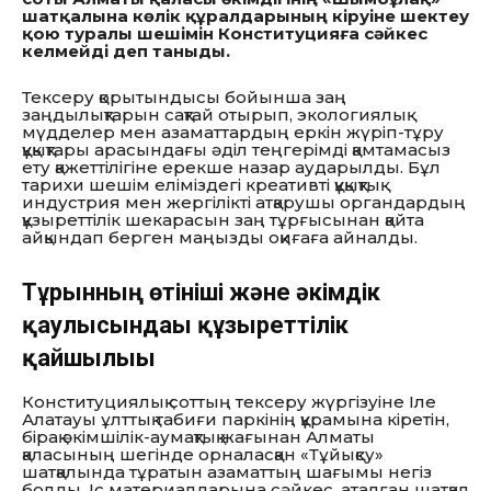
шатқалына көлік құралдарының кіруіне шектеу
қою туралы шешімін Конституцияға сәйкес
келмейді деп таныды.
Тексеру қорытындысы бойынша заң
заңдылықтарын сақтай отырып, экологиялық
мүдделер мен азаматтардың еркін жүріп-тұру
құқықтары арасындағы әділ теңгерімді қамтамасыз
ету қажеттілігіне ерекше назар аударылды. Бұл
тарихи шешім еліміздегі креативті құқықтық
индустрия мен жергілікті атқарушы органдардың
құзыреттілік шекарасын заң тұрғысынан қайта
айқындап берген маңызды оқиғаға айналды.
Тұрғынның өтініші және әкімдік
қаулысындағы құзыреттілік
қайшылығы
Конституциялық соттың тексеру жүргізуіне Іле
Алатауы ұлттық табиғи паркінің құрамына кіретін,
бірақ әкімшілік-аумақтық жағынан Алматы
қаласының шегінде орналасқан «Тұйықсу»
шатқалында тұратын азаматтың шағымы негіз
болды. Іс материалдарына сәйкес, аталған шатқал