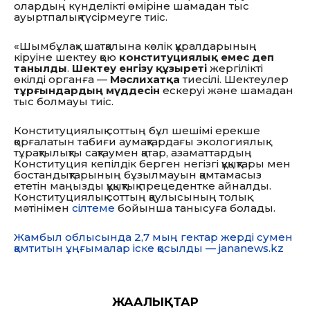
олардың күнделікті өміріне шамадан тыс
ауыртпалық түсірмеуге тиіс.
«Шымбұлақ» шатқалына көлік құралдарының
кіруіне шектеу қою
конституциялық емес деп
танылды
.
Шектеу енгізу құзыреті
жергілікті
өкілді органға —
Мәслихатқа
тиесілі.
Шектеулер
тұрғындардың мүддесін
ескеруі және шамадан
тыс болмауы тиіс.
Конституциялық соттың бұл шешімі ерекше
қорғалатын табиғи аумақтардағы экологиялық
тұрақтылықты сақтаумен қатар, азаматтардың
Конституция кепілдік берген негізгі құқықтары мен
бостандықтарының бұзылмауын қамтамасыз
ететін маңызды құқықтық прецедентке айналды.
Конституциялық соттың қаулысының толық
мәтінімен
сілтеме
бойынша танысуға болады.
Жамбыл облысында 2,7 мың гектар жерді сумен
қамтитын ұңғымалар іске қосылды — jananews.kz
ЖАҢАЛЫҚТАР