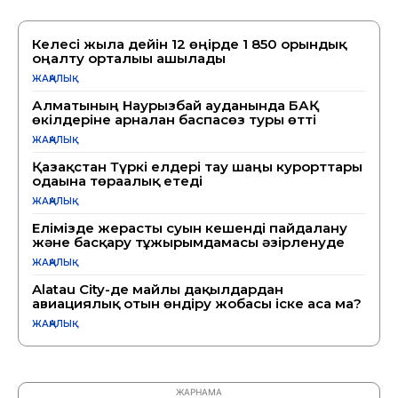
Келесі жылға дейін 12 өңірде 1 850 орындық
оңалту орталығы ашылады
ЖАҢАЛЫҚ
Алматының Наурызбай ауданында БАҚ
өкілдеріне арналған баспасөз туры өтті
ЖАҢАЛЫҚ
Қазақстан Түркі елдері тау шаңғы курорттары
одағына төрағалық етеді
ЖАҢАЛЫҚ
Елімізде жерасты суын кешенді пайдалану
және басқару тұжырымдамасы әзірленуде
ЖАҢАЛЫҚ
Alatau City-де майлы дақылдардан
авиациялық отын өндіру жобасы іске аса ма?
ЖАҢАЛЫҚ
ЖАРНАМА