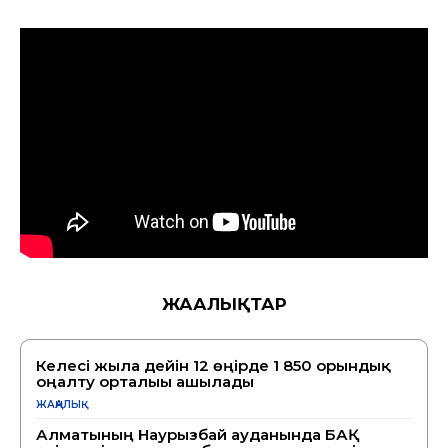
ЖАҢАЛЫҚТАР
Келесі жылға дейін 12 өңірде 1 850 орындық
оңалту орталығы ашылады
ЖАҢАЛЫҚ
Алматының Наурызбай ауданында БАҚ