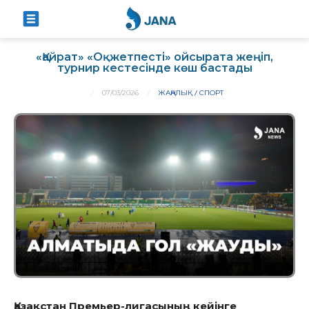
«Қайрат» «Оқжетпесті» ойсырата жеңіп,
турнир кестесінде көш бастады
07/03/2026
ЖАҢАЛЫҚ
СПОРТ
Қазақстан Премьер-лигасының кейінге