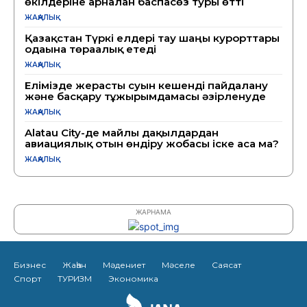
өкілдеріне арналған баспасөз туры өтті
ЖАҢАЛЫҚ
Қазақстан Түркі елдері тау шаңғы курорттары
одағына төрағалық етеді
ЖАҢАЛЫҚ
Елімізде жерасты суын кешенді пайдалану
және басқару тұжырымдамасы әзірленуде
ЖАҢАЛЫҚ
Alatau City-де майлы дақылдардан
авиациялық отын өндіру жобасы іске аса ма?
ЖАҢАЛЫҚ
ЖАРНАМА
Бизнес
Жаһан
Мәдениет
Мәселе
Саясат
Спорт
ТУРИЗМ
Экономика