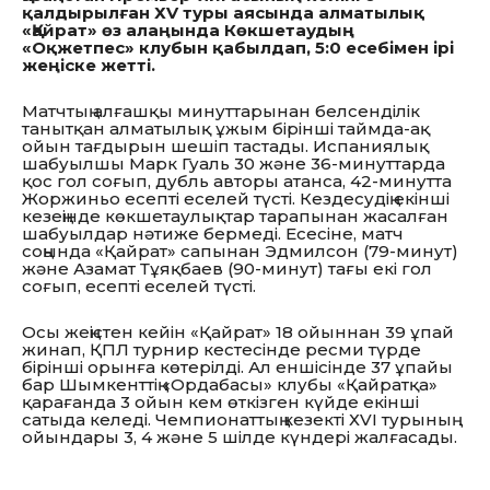
қалдырылған ХV туры аясында алматылық
«Қайрат» өз алаңында Көкшетаудың
«Оқжетпес» клубын қабылдап, 5:0 есебімен ірі
жеңіске жетті.
Матчтың алғашқы минуттарынан белсенділік
танытқан алматылық ұжым бірінші таймда-ақ
ойын тағдырын шешіп тастады. Испаниялық
шабуылшы Марк Гуаль 30 және 36-минуттарда
қос гол соғып, дубль авторы атанса, 42-минутта
Жоржиньо есепті еселей түсті. Кездесудің екінші
кезеңінде көкшетаулықтар тарапынан жасалған
шабуылдар нәтиже бермеді. Есесіне, матч
соңында «Қайрат» сапынан Эдмилсон (79-минут)
және Азамат Тұяқбаев (90-минут) тағы екі гол
соғып, есепті еселей түсті.
Осы жеңістен кейін «Қайрат» 18 ойыннан 39 ұпай
жинап, ҚПЛ турнир кестесінде ресми түрде
бірінші орынға көтерілді. Ал еншісінде 37 ұпайы
бар Шымкенттің «Ордабасы» клубы «Қайратқа»
қарағанда 3 ойын кем өткізген күйде екінші
сатыда келеді. Чемпионаттың кезекті ХVІ турының
ойындары 3, 4 және 5 шілде күндері жалғасады.