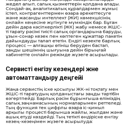
жедел алып, салық қызметтерін қолдана алады.
Сондай-ақ, аналитикалық құралдармен жұмыс
істеп, контрагенттермен өзара әрекеттесуге
және жасанды интеллект (ЖИ) көмекшісінің
онлайн кеңесіне жүгінуге мүмкіндік бар. Бұған
дейін дара кәсіпкерлікті (ЖК) жабу немесе ЖШС-
ті тарату рәсімі тиісті салық органдарына баруды,
ұзын-сонар кезек пен көптеген құжаттар пакетін
дайындауды талап ететін. Ендігі кезекте барлық
процесс — алғашқы өтініш беруден бастап,
заңды шешімнің шығуына дейін бірыңғай
кабинетте онлайн режімде жүзеге асырылады.
Сервисті енгізу кезеңдері және
автоматтандыру деңгейі
Жаңа сервистің іске қосылуы ЖК-ні тоқтату мен
ЖШС-ті таратудың қолданыстағы заңды тәртібін
өзгертпейді. Барлық рәсім бұрынғыша еліміздің
салық заңнамасының нормаларымен реттеледі.
Тың функция тек цифрлы өзара іс-қимыл
арқылы процесті барынша жайлы, жылдам және
ашық етуді көздейді. Тың тетікті өндіріске енгізу
кезең-кезеңімен жүзеге асырылуда: