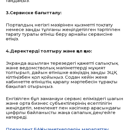
таңдаңыз.
3.Сервиске бағытталу:
Порталдың негізгі мәзірінен қызметті тоқтату
немесе заңды тұлғаны жеңілдетілген тәртіппен
тарату туралы өтініш беру арнайы сервисіне
өтіңіз.
4.Деректерді толтыру және қол қою:
Экранда ашылған терезедегі қажетті салықтық
және ведомстволық мәліметтерді мұқият
толтырып, дайын өтінішке өзіңіздің заңды ЭЦҚ
кілтіңізбен қол қойыңыз. Содан кейін жеке
кабинетте өтініштің қаралу мәртебесін тұрақты
бақылап отырыңыз.
Енгізілген бұл заманауи сервис еліміздегі шағын
және орта бизнес субъектілерінің есептілігін
жеңілдетіп, мемлекет пен кәсіпкер арасындағы
цифрлы байланысты жаңа сапалық деңгейге
көтереді.
Президент БАҚ қызметкерлерін марапаттау