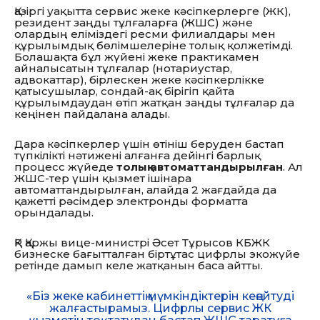
Қазіргі уақытта сервис жеке кәсіпкерлерге (ЖК),
резидент заңды тұлғаларға (ЖШС) және
олардың еліміздегі ресми филиалдары мен
құрылымдық бөлімшелеріне толық қолжетімді.
Болашақта бұл жүйені жеке практикамен
айналысатын тұлғалар (нотариустар,
адвокаттар), бірлескен жеке кәсіпкерлікке
қатысушылар, сондай-ақ бірігіп қайта
құрылымдаудан өтіп жатқан заңды тұлғалар да
кеңінен пайдалана алады.
Дара кәсіпкерлер үшін өтініш беруден бастап
түпкілікті нәтижені алғанға дейінгі барлық
процесс жүйеде
толық автоматтандырылған
. Ал
ЖШС-тер үшін қызмет ішінара
автоматтандырылған, алайда 2 жағдайда да
қажетті рәсімдер электронды форматта
орындалады.
ҚР Қаржы вице-министрі Әсет Тұрысов КБЖК
бизнеске бағытталған біртұтас цифрлы экожүйе
ретінде дамып келе жатқанын баса айтты.
«Біз жеке кабинеттің мүмкіндіктерін кеңейтуді
жалғастырамыз. Цифрлы сервис ЖК