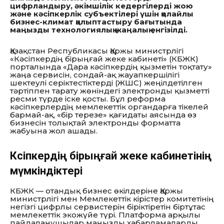
цифрландыру, әкімшілік кедергілерді жою
және кәсіпкерлік субъектілері үшін қолайлы
бизнес-климат қалыптастыру бағытында
маңызды технологиялық жаңалық енгізілді.
Қазақстан Республикасы Қаржы министрлігі
«Кәсіпкердің бірыңғай жеке кабинеті» (КБЖК)
порталында «Дара кәсіпкердің қызметін тоқтату»
жаңа сервисін, сондай-ақ жауапкершілігі
шектеулі серіктестіктерді (ЖШС) жеңілдетілген
тәртіппен тарату жөніндегі электронды қызметті
ресми түрде іске қосты. Бұл реформа
кәсіпкерлердің мемлекеттік органдарға тікелей
бармай-ақ, «бір терезе» қағидаты аясында өз
бизнесін толықтай электронды форматта
жабуына жол ашады.
Кәсіпкердің бірыңғай жеке кабинетінің
мүмкіндіктері
КБЖК — отандық бизнес өкілдеріне Қаржы
министрлігі мен Мемлекеттік кірістер комитетінің
негізгі цифрлы сервистерін біріктіретін біртұтас
мемлекеттік экожүйе түрі. Платформа арқылы
пайдаланушылар маңызды хабарламаларды