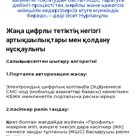
қызметін тоқтатудан бастап ЖШС таратуға
дейінгі процесті тез, ыңғайлы және қажетсіз
әкімшілік кедергілерсіз өтуге мүмкіндік
береді», – деді Әсет Нұрланұлы.
Жаңа цифрлы тетіктің негізгі
артықшылықтары мен қолдану
нұсқаулығы
Салықтық есептен шығару алгоритмі
1.Порталға авторизация жасау:
Электрондық цифрлық қолтаңба (ЭЦҚ) немесе
СМС-код (мобильді азаматтар базасы) көмегімен
КБЖК мемлекеттік порталына ресми кіріңіз.
2.Кәсіпкер рөлін таңдау:
Қажет болған жағдайда жүйенің «Профиль»
мәзіріне өтіп, өзіңізге тиесілі дара кәсіпкер (ЖК)
немесе заңды тұлғаның (ЖШС) басқарушы рөлін