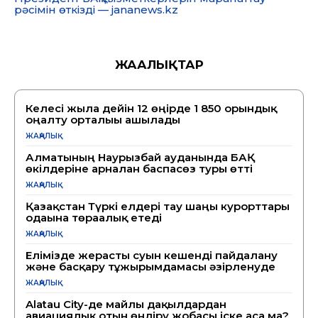
рәсімін өткізді — jananews.kz
ЖАҢАЛЫҚТАР
Келесі жылға дейін 12 өңірде 1 850 орындық
оңалту орталығы ашылады
ЖАҢАЛЫҚ
Алматының Наурызбай ауданында БАҚ
өкілдеріне арналған баспасөз туры өтті
ЖАҢАЛЫҚ
Қазақстан Түркі елдері тау шаңғы курорттары
одағына төрағалық етеді
ЖАҢАЛЫҚ
Елімізде жерасты суын кешенді пайдалану
және басқару тұжырымдамасы әзірленуде
ЖАҢАЛЫҚ
Alatau City-де майлы дақылдардан
авиациялық отын өндіру жобасы іске аса ма?