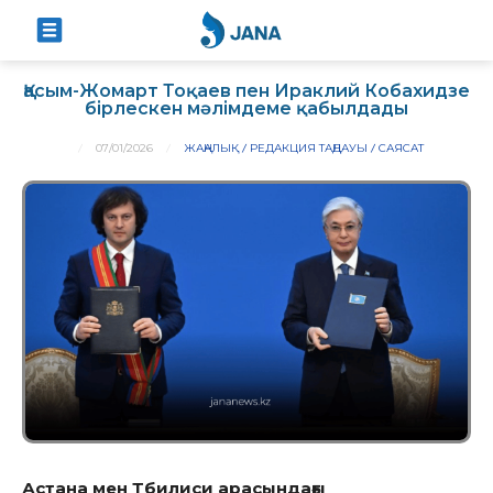
Қасым-Жомарт Тоқаев пен Ираклий Кобахидзе
бірлескен мәлімдеме қабылдады
07/01/2026
ЖАҢАЛЫҚ
РЕДАКЦИЯ ТАҢДАУЫ
САЯСАТ
Астана мен Тбилиси арасындағы