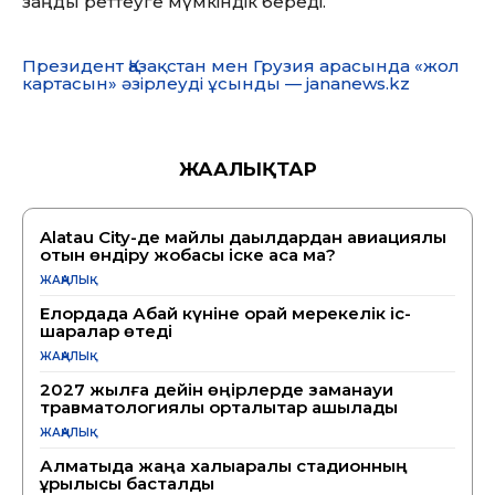
заңды реттеуге мүмкіндік береді.
Президент Қазақстан мен Грузия арасында «жол
картасын» әзірлеуді ұсынды — jananews.kz
ЖАҢАЛЫҚТАР
Alatau City-де майлы дақылдардан авиациялық
отын өндіру жобасы іске аса ма?
ЖАҢАЛЫҚ
Елордада Абай күніне орай мерекелік іс-
шаралар өтеді
ЖАҢАЛЫҚ
2027 жылға дейін өңірлерде заманауи
травматологиялық орталықтар ашылады
ЖАҢАЛЫҚ
Алматыда жаңа халықаралық стадионның
құрылысы басталды