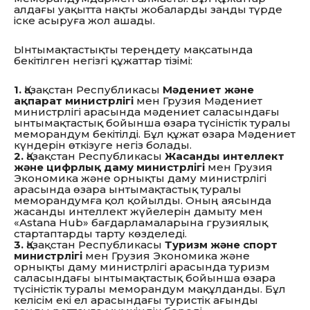
алдағы уақытта нақты жобаларды заңды түрде
іске асыруға жол ашады.
Ынтымақтастықты тереңдету мақсатында
бекітілген негізгі құжаттар тізімі:
1.
Қазақстан Республикасы
Мәдениет және
ақпарат министрлігі
мен Грузия Мәдениет
министрлігі арасында мәдениет саласындағы
ынтымақтастық бойынша өзара түсіністік туралы
меморандум бекітілді. Бұл құжат өзара Мәдениет
күндерін өткізуге негіз болады.
2.
Қазақстан Республикасы
Жасанды интеллект
және цифрлық даму министрлігі
мен Грузия
Экономика және орнықты даму министрлігі
арасында өзара ынтымақтастық туралы
меморандумға қол қойылды. Оның аясында
жасанды интеллект жүйелерін дамыту мен
«Astana Hub» бағдарламаларына грузиялық
стартаптарды тарту көзделеді.
3.
Қазақстан Республикасы
Туризм және спорт
министрлігі
мен Грузия Экономика және
орнықты даму министрлігі арасында туризм
саласындағы ынтымақтастық бойынша өзара
түсіністік туралы меморандум мақұлданды. Бұл
келісім екі ел арасындағы туристік ағынды