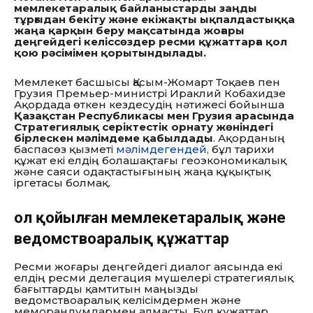
мемлекетаралық байланыстарды заңды
тұрғыдан бекіту және екіжақты ықпалдастыққа
жаңа қарқын беру мақсатында жоғары
деңгейдегі келіссөздер ресми құжаттарға қол
қою рәсімімен қорытындылады.
Мемлекет басшысы Қасым-Жомарт Тоқаев пен
Грузия Премьер-министрі Ираклий Кобахидзе
Ақордада өткен кездесудің нәтижесі бойынша
Қазақстан Республикасы мен Грузия арасында
Стратегиялық серіктестік орнату жөніндегі
бірлескен мәлімдеме қабылдады
. Ақорданың
баспасөз қызметі
мәлімдегендей,
бұл тарихи
құжат екі елдің болашақтағы геоэкономикалық
және саяси одақтастығының жаңа құқықтық
іргетасы болмақ.
Қол қойылған мемлекетаралық және
ведомствоаралық құжаттар
Ресми жоғары деңгейдегі диалог аясында екі
елдің ресми делегация мүшелері стратегиялық
бағыттарды қамтитын маңызды
ведомствоаралық келісімдермен және
меморандумдармен алмасты. Бұл құжаттар