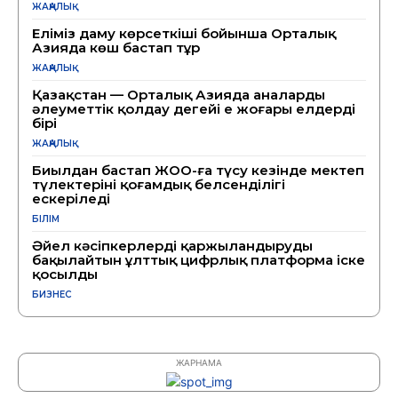
ЖАҢАЛЫҚ
Еліміз даму көрсеткіші бойынша Орталық
Азияда көш бастап тұр
ЖАҢАЛЫҚ
Қазақстан — Орталық Азияда аналарды
әлеуметтік қолдау деңгейі ең жоғары елдердің
бірі
ЖАҢАЛЫҚ
Биылдан бастап ЖОО-ға түсу кезінде мектеп
түлектерінің қоғамдық белсенділігі
ескеріледі
БІЛІМ
Әйел кәсіпкерлерді қаржыландыруды
бақылайтын ұлттық цифрлық платформа іске
қосылды
БИЗНЕС
ЖАРНАМА