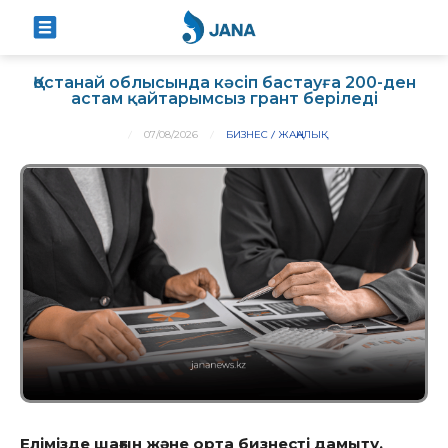
Қостанай облысында кәсіп бастауға 200-ден
астам қайтарымсыз грант беріледі
07/08/2026
БИЗНЕС
ЖАҢАЛЫҚ
Елімізде шағын және орта бизнесті дамыту,