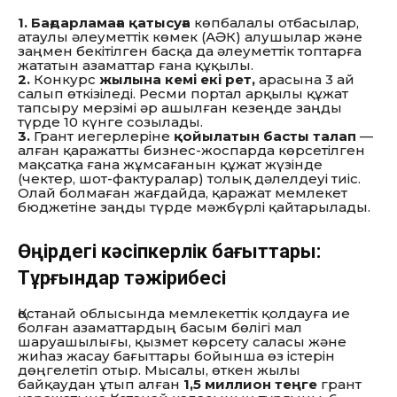
1.
Бағдарламаға қатысуға
көпбалалы отбасылар,
атаулы әлеуметтік көмек (АӘК) алушылар және
заңмен бекітілген басқа да әлеуметтік топтарға
жататын азаматтар ғана құқылы.
2.
Конкурс
жылына кемі екі рет,
арасына 3 ай
салып өткізіледі. Ресми портал арқылы құжат
тапсыру мерзімі әр ашылған кезеңде заңды
түрде 10 күнге созылады.
3.
Грант иегерлеріне
қойылатын басты талап
—
алған қаражатты бизнес-жоспарда көрсетілген
мақсатқа ғана жұмсағанын құжат жүзінде
(чектер, шот-фактуралар) толық дәлелдеуі тиіс.
Олай болмаған жағдайда, қаражат мемлекет
бюджетіне заңды түрде мәжбүрлі қайтарылады.
Өңірдегі кәсіпкерлік бағыттары:
Тұрғындар тәжірибесі
Қостанай облысында мемлекеттік қолдауға ие
болған азаматтардың басым бөлігі мал
шаруашылығы, қызмет көрсету саласы және
жиһаз жасау бағыттары бойынша өз істерін
дөңгелетіп отыр. Мысалы, өткен жылы
байқаудан ұтып алған
1,5 миллион теңге
грант