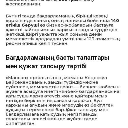
жоспарланған.
Бүгінгі таңда бағдарламаның бірінші кезеңі
қорытындыланып, оның нәтижесі бойынша
140
өтініш беруші
өз бизнес-жобаларын бастауға
қажетті қайтарымсыз қаржыға заңды түрде қол
жеткізді. Қазіргі уақытта жыл соңына дейін
мемлекеттік қолдаудан үмітті тағы 123 азаматтың
ресми өтініші келіп түскен.
Бағдарламаның басты талаптары
мен құжат тапсыру тәртібі
«Мансап» орталығының маманы Кеңескүл
Байсекенованың заңды түсіндірмесіне
сүйенсек, мемлекеттік грант — бизнес-жобасын
жүзеге асыруға ниетті «Еңбек» бағдарламасына
қатысушыларға өтеусіз және қайтарымсыз
негізде берілетін нысаналы қаражат. Бұл
қаржыны алудың және игерудің өз бекітілген
құқықтық ережелері бар. Құжат тапсыру мен
бағдарламаға қатысудың негізгі заңды
талаптары келесі мәтінде жүйелі түрде
сипатталған: