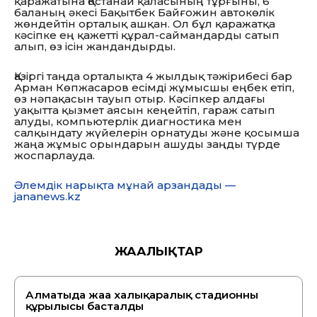
қаражатына Қостанай қаласының тұрғыны, 6
баланың әкесі Бақытбек Байғожин автокөлік
жөндейтін орталық ашқан. Ол бұл қаражатқа
кәсіпке ең қажетті құрал-саймандарды сатып
алып, өз ісін жандандырды.
Қазіргі таңда орталықта 4 жылдық тәжірибесі бар
Арман Көпжасаров есімді жұмысшы еңбек етіп,
өз нәпақасын тауып отыр. Кәсіпкер алдағы
уақытта қызмет аясын кеңейтіп, гараж сатып
алуды, компьютерлік диагностика мен
салқындату жүйелерін орнатуды және қосымша
жаңа жұмыс орындарын ашуды заңды түрде
жоспарлауда.
Әлемдік нарықта мұнай арзандады —
jananews.kz
ЖАҢАЛЫҚТАР
Алматыда жаңа халықаралық стадионның
құрылысы басталды