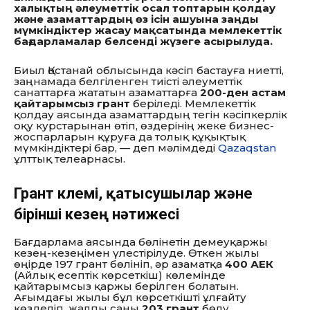
халықтың әлеуметтік осал топтарын қолдау
және азаматтардың өз ісін ашуына заңды
мүмкіндіктер жасау мақсатында мемлекеттік
бағдарламалар белсенді жүзеге асырылуда.
Биыл Қостанай облысында кәсіп бастауға ниетті,
заңнамада белгіленген тиісті әлеуметтік
санаттарға жататын азаматтарға
200-ден астам
қайтарымсыз грант
беріледі. Мемлекеттік
қолдау аясында азаматтардың тегін кәсіпкерлік
оқу курстарынан өтіп, өздерінің жеке бизнес-
жоспарларын құруға да толық құқықтық
мүмкіндіктері бар, — деп мәлімдеді
Qazaqstan
ұлттық телеарнасы.
Грант көлемі, қатысушылар және
бірінші кезең нәтижесі
Бағдарлама аясында бөлінетін демеуқаржы
кезең-кезеңімен үлестірілуде. Өткен жылы
өңірде 197 грант бөлініп, әр азаматқа
400 АЕК
(Айлық есептік көрсеткіш) көлемінде
қайтарымсыз қаржы берілген болатын.
Ағымдағы жылы бұл көрсеткішті ұлғайту
көзделіп, жалпы саны
203 грант
бөлу