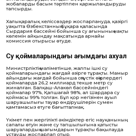
жобаларды басым тәртіппен қаржыландыруды
тапсырды.
Халықаралық келіссөздер жоспарлануда, қазіргі
уақытта Өзбекстанның Бұқара қаласында
Сырдария бассейні бойынша су ағынының нақты
көлемін айқындау мақсатында арнайы
комиссия отырысы өтуде.
Су қоймаларындағы ағымдағы ахуал
Министрліктің мәліметінше, жалпы ішкі су
қоймаларындағы жағдай әзірге тұрақты. Мамыр
айындағы жағдай бойынша оңтүстік өңірлердегі
қоймаларда 26,2 миллиард текше метр су
жиналған. Балқаш-Алакөл бассейніндегі
қоймалар 97%, Қапшағай 98%, ал Шардара су
қоймасы 99% толған. Бұл қор негізінен ауыл
шаруашылығы тауар өндірушілерін сумен
қамтамасыз етуге бағытталмақ.
Үкімет пен жергілікті әкімдіктер егіс науқанының
сапалы өтуін және су тапшылығына қатысты
шаруалардың шағымдарын тұрақты бақылауда
ұстауды жоспарлап отыр.