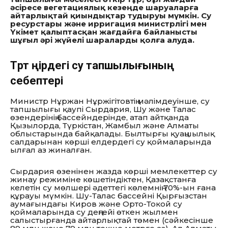
әсіресе вегетациялық кезеңде шаруаларға
айтарлықтай қиындықтар тудыруы мүмкін. Су
ресурстары және ирригация министрлігі мен
Үкімет қалыптасқан жағдайға байланысты
шұғыл әрі жүйелі шараларды қолға алуда.
Төрт өңірдегі су тапшылығының
себептері
Министр Нұржан Нұржігітовтің мәлімдеуінше, су
тапшылығы қаупі Сырдария, Шу және Талас
өзендерінің бассейндерінде, атап айтқанда
Қызылорда, Түркістан, Жамбыл және Алматы
облыстарында байқалады. Былтырғы қуаңшылық
салдарынан көрші елдердегі су қоймаларында
ылғал аз жиналған.
Сырдария өзенінен жазда көрші мемлекеттер су
жинау режиміне көшетіндіктен, Қазақстанға
келетін су мөлшері әдеттегі көлемнің 70%-ын ғана
құрауы мүмкін. Шу-Талас бассейні Қырғызстан
аумағындағы Киров және Орто-Токой су
қоймаларында су деңгейі өткен жылмен
салыстырғанда айтарлықтай төмен (сәйкесінше