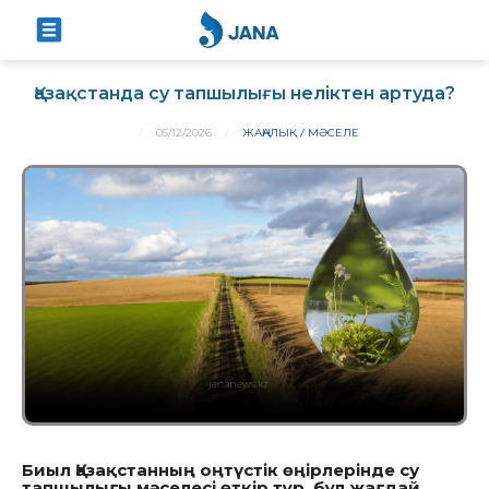
Қазақстанда су тапшылығы неліктен артуда?
05/12/2026
ЖАҢАЛЫҚ
МӘСЕЛЕ
Биыл Қазақстанның оңтүстік өңірлерінде су
тапшылығы мәселесі өткір тұр, бұл жағдай