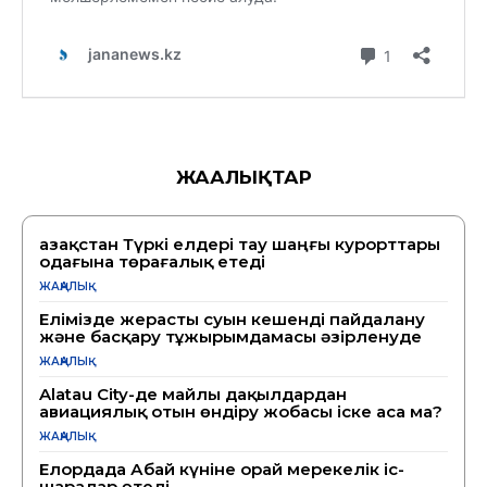
ЖАҢАЛЫҚТАР
Қазақстан Түркі елдері тау шаңғы курорттары
одағына төрағалық етеді
ЖАҢАЛЫҚ
Елімізде жерасты суын кешенді пайдалану
және басқару тұжырымдамасы әзірленуде
ЖАҢАЛЫҚ
Alatau City-де майлы дақылдардан
авиациялық отын өндіру жобасы іске аса ма?
ЖАҢАЛЫҚ
Елордада Абай күніне орай мерекелік іс-
шаралар өтеді