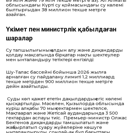
89 млн және 79 млн текше метрге аз). Ал Алматы
облысындағы Күрті су қоймасындағы су көлемі
былтырғыдан 38 миллион текше метрге
азайған.
Үкімет пен министрлік қабылдаған
шаралар
Су тапшылығының алдын алу және диқандарды
қолдау мақсатында бірқатар нақты шектеулер
мен ынталандыру тетіктері енгізілді:
Шу-Талас бассейні бойынша 2026 жылға
арналған су пайдалану лимиті 1,2 миллиард
текше метрден 900 миллион текше метрге
дейін азайтылды.
Суды көп қажет ететін дақылдардың егіс көлемі
қысқартылды. Мәселен, Қызылорда облысында
күріш алқабы 70 мың гектармен шектелсе,
Мақтаарал және Жетісай аудандарында 3 500
гектардан аспауы тиіс. Премьер-министр Олжас
Бектенов диқандарды тамшылатып және
жаңбырлатып суару жүйелеріне көшуге
ынталандыруды, сондай-ақ бұл бағыттағы