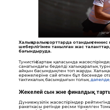
Халықаралық корттарда отандық теннис 
шеберлігімен танылған жас таланттар
бағындыруда.
Тунистің Картаж қаласында жасөспірімд
санатындағы беделді халықаралық тур
айқын басымдықпен топ жарды. Халықа
ережелеріне сай өткен бұл бәсекеде о
тактикалық басымдығын толық
дәлелдед
Жекелей сын және финалдық тарт
Дүниежүзілік жасөспірімдер рейтингінд
ракеткасы ретінде ресми тіркелген Том