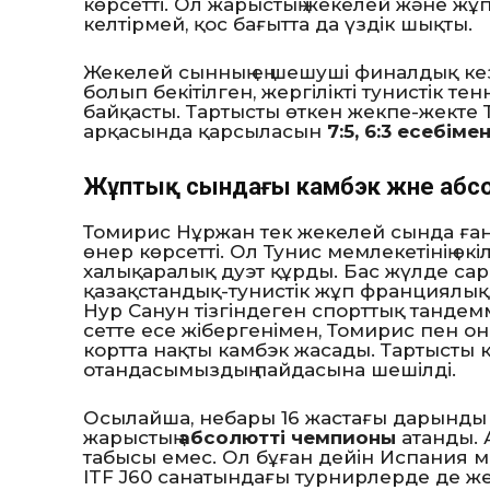
көрсетті. Ол жарыстың жекелей және ж
келтірмей, қос бағытта да үздік шықты.
Жекелей сынның ең шешуші финалдық кез
болып бекітілген, жергілікті тунистік 
байқасты. Тартысты өткен жекпе-жекте То
арқасында қарсыласын
7:5, 6:3 есебіме
Жұптық сындағы камбэк және абсо
Томирис Нұржан тек жекелей сында ған
өнер көрсетті. Ол Тунис мемлекетінің өк
халықаралық дуэт құрды. Бас жүлде са
қазақстандық-тунистік жұп франциялық
Нур Санун тізгіндеген спорттық танде
сетте есе жібергенімен, Томирис пен оны
кортта нақты камбэк жасады. Тартысты 
отандасымыздың пайдасына шешілді.
Осылайша, небары 16 жастағы дарынды
жарыстың
абсолютті чемпионы
атанды. 
табысы емес. Ол бұған дейін Испания
ITF J60 санатындағы турнирлерде де жең