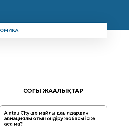
НОМИКА
СОҢҒЫ ЖАҢАЛЫҚТАР
Alatau City-де майлы дақылдардан
авиациялық отын өндіру жобасы іске
аса ма?