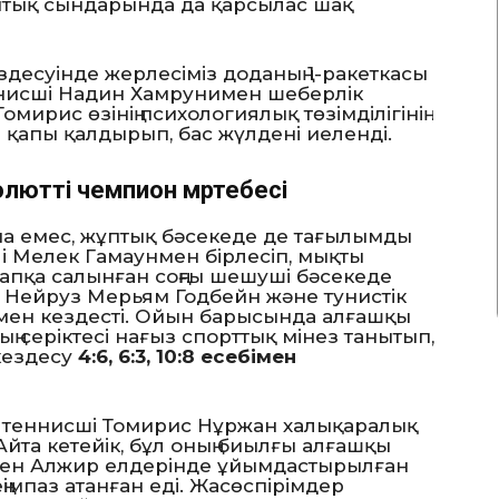
ұптық сындарында да қарсылас шақ
десуінде жерлесіміз доданың 1-ракеткасы
теннисші Надин Хамрунимен шеберлік
мирис өзінің психологиялық төзімділігінің
н
қапы қалдырып, бас жүлдені иеленді.
лютті чемпион мәртебесі
а емес, жұптық бәсекеде де тағылымды
ілі Мелек Гамаунмен бірлесіп, мықты
рапқа салынған соңғы шешуші бәсекеде
 Нейруз Мерьям Годбейн және тунистік
ммен кездесті. Ойын барысында алғашқы
ң серіктесі нағыз спорттық мінез танытып,
кездесу
4:6, 6:3, 10:8 есебімен
 теннисші Томирис Нұржан халықаралық
Айта кетейік, бұл оның биылғы алғашқы
 мен Алжир елдерінде ұйымдастырылған
імпаз атанған еді. Жасөспірімдер