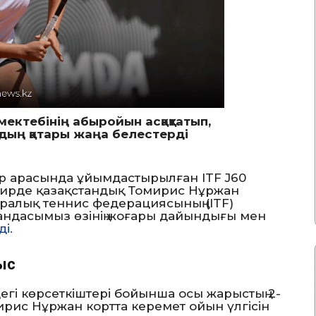
мектебінің абыройын асқақтатып,
дың қатары жаңа белестерді
ер арасында ұйымдастырылған ITF J60
нирде қазақстандық Томирис Нұржан
ралық теннис федерациясының (ITF)
тандасымыз өзінің жоғары дайындығы мен
і.
ыс
егі көрсеткіштері бойынша осы жарыстың 2-
ирис Нұржан кортта керемет ойын үлгісін