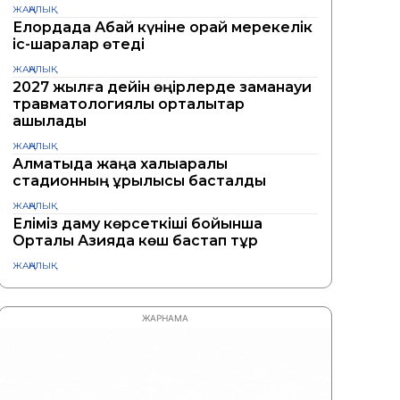
ЖАҢАЛЫҚ
Елордада Абай күніне орай мерекелік
іс-шаралар өтеді
ЖАҢАЛЫҚ
2027 жылға дейін өңірлерде заманауи
травматологиялық орталықтар
ашылады
ЖАҢАЛЫҚ
Алматыда жаңа халықаралық
стадионның құрылысы басталды
ЖАҢАЛЫҚ
Еліміз даму көрсеткіші бойынша
Орталық Азияда көш бастап тұр
ЖАҢАЛЫҚ
ЖАРНАМА