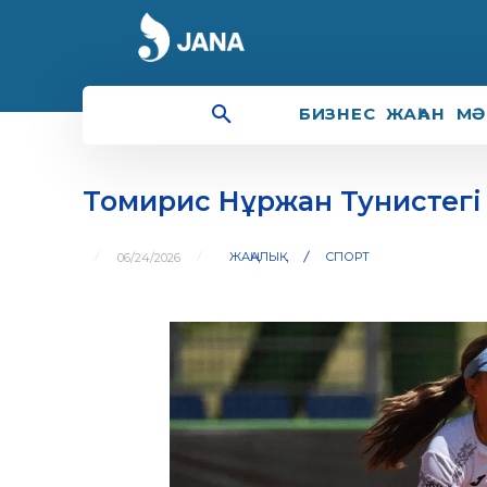
БИЗНЕС
ЖАҺАН
МӘ
Томирис Нұржан Тунистегі 
ЖАҢАЛЫҚ
СПОРТ
06/24/2026