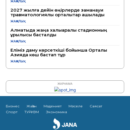
ЖАҢАЛЫҚ
2027 жылға дейін өңірлерде заманауи
травматологиялық орталықтар ашылады
ЖАҢАЛЫҚ
Алматыда жаңа халықаралық стадионның
құрылысы басталды
ЖАҢАЛЫҚ
Еліміз даму көрсеткіші бойынша Орталық
Азияда көш бастап тұр
ЖАҢАЛЫҚ
ЖАРНАМА
Бизнес
Жаһан
Мәдениет
Мәселе
Саясат
Спорт
ТУРИЗМ
Экономика