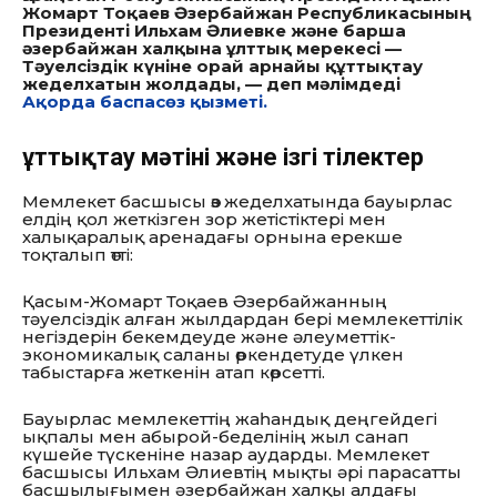
Жомарт Тоқаев Әзербайжан Республикасының
Президенті Ильхам Әлиевке және барша
әзербайжан халқына ұлттық мерекесі —
Тәуелсіздік күніне орай арнайы құттықтау
жеделхатын жолдады, — деп мәлімдеді
Ақорда баспасөз қызметі.
Құттықтау мәтіні және ізгі тілектер
Мемлекет басшысы өз жеделхатында бауырлас
елдің қол жеткізген зор жетістіктері мен
халықаралық аренадағы орнына ерекше
тоқталып өтті:
Қасым-Жомарт Тоқаев Әзербайжанның
тәуелсіздік алған жылдардан бері мемлекеттілік
негіздерін бекемдеуде және әлеуметтік-
экономикалық саланы өркендетуде үлкен
табыстарға жеткенін атап көрсетті.
Бауырлас мемлекеттің жаһандық деңгейдегі
ықпалы мен абырой-беделінің жыл санап
күшейе түскеніне назар аударды. Мемлекет
басшысы Ильхам Әлиевтің мықты әрі парасатты
басшылығымен әзербайжан халқы алдағы