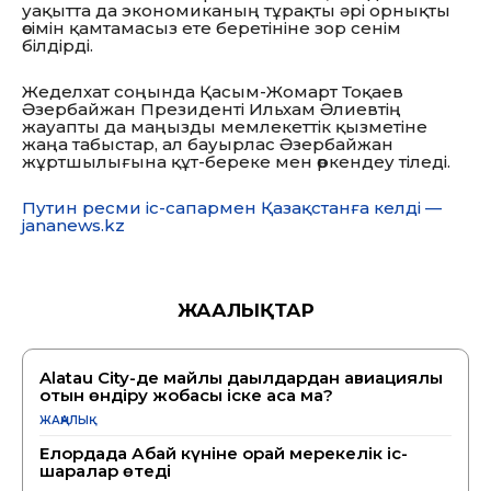
уақытта да экономиканың тұрақты әрі орнықты
өсімін қамтамасыз ете беретініне зор сенім
білдірді.
Жеделхат соңында Қасым-Жомарт Тоқаев
Әзербайжан Президенті Ильхам Әлиевтің
жауапты да маңызды мемлекеттік қызметіне
жаңа табыстар, ал бауырлас Әзербайжан
жұртшылығына құт-береке мен өркендеу тіледі.
Путин ресми іс-сапармен Қазақстанға келді —
jananews.kz
ЖАҢАЛЫҚТАР
Alatau City-де майлы дақылдардан авиациялық
отын өндіру жобасы іске аса ма?
ЖАҢАЛЫҚ
Елордада Абай күніне орай мерекелік іс-
шаралар өтеді