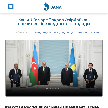
Қасым-Жомарт Тоқаев Әзірбайжан
президентіне жеделхат жолдады
05/28/2026
ЖАҢАЛЫҚ
ЖАҺАН
РЕДАКЦИЯ ТАҢДАУЫ
САЯСАТ
Қазақстан Республикасының Президенті Қасым-