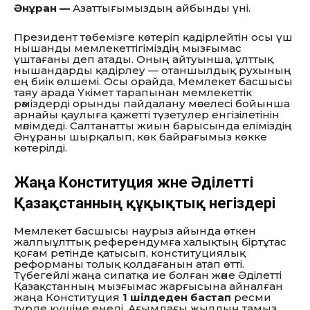
Әнұран —
Азаттығымыздың айбынды үні.
Президент төбемізге көтеріп қадірлейтін осы үш
нышанды мемлекеттігіміздің мызғымас
үштағаны деп атады. Оның айтуынша, ұлттық
нышандарды қадірлеу — отаншылдық рухының
ең биік өлшемі. Осы орайда, Мемлекет басшысы
таяу арада Үкімет тарапынан мемлекеттік
рәміздерді орынды пайдалану мәселесі бойынша
арнайы қаулыға қажетті түзетулер енгізілетінін
мәлімдеді. Салтанатты жиын барысында еліміздің
Әнұраны шырқалып, көк байрағымыз көкке
көтерілді.
Жаңа Конституция және Әділетті
Қазақстанның құқықтық негіздері
Мемлекет басшысы наурыз айында өткен
жалпыұлттық референдумға халықтың біртұтас
қоғам ретінде қатысып, конституциялық
реформаны толық қолдағанын атап өтті.
Түбегейлі жаңа сипатқа ие болған және Әділетті
Қазақстанның мызғымас жарғысына айналған
жаңа Конституция
1 шілдеден бастап
ресми
түрде күшіне енеді. Ағымдағы жылдың тамыз