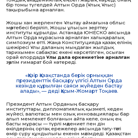
бір томы түгелдей Алтын Орда (Ұлық Ұлыс)
тақырыбына арналған.
Жошы хан жерленген Ұлытау аймағына облыс
мәртебесі беріліп, Жошы ұлысын зерттеу
институты құрылды. Астанада ЮНЕСКО аясында
Алтын Орда мұрасына арналған халықаралық
симпозиум өтті. Жаңа Конституцияда қазақ елінің
шежіресі Ұлы даланың мыңдаған жылдық
тарихымен сабақтас екені көрсетілген, осыған
орай елордада
Ұлы дала өркениетіне арналған
зәулім ғимарат бой көтереді.
«Қазір Қазақстанда берік орныққан
президенттік басқару үлгісі Алтын Орда
кезінде құрылған саяси жүйеден бастау
алады», — деді Қасым-Жомарт Тоқаев.
Президент Алтын Орданың басқару
институттары, дипломатиялық қызметі, кеден
жүйесі, валютасы мен озық инновациялары бар
алып мемлекет болғанын айта келе, оның ең
басты мұрасы — түрлі мәдениет пен дін
өкілдерінің ортақ ережелер аясында тату-тәтті
өмір сүру құндылығы екенін мәлімдеді. Қазақстан