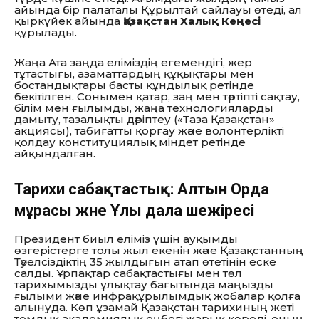
айында бір палаталы Құрылтай сайлауы өтеді, ал
қыркүйек айында
Қазақстан Халық Кеңесі
құрылады.
Жаңа Ата заңда еліміздің егемендігі, жер
тұтастығы, азаматтардың құқықтары мен
бостандықтары басты құндылық ретінде
бекітілген. Сонымен қатар, заң мен тәртіпті сақтау,
білім мен ғылымды, жаңа технологияларды
дамыту, тазалықты дәріптеу («Таза Қазақстан»
акциясы), табиғатты қорғау және волонтерлікті
қолдау конституциялық міндет ретінде
айқындалған.
Тарихи сабақтастық: Алтын Орда
мұрасы және Ұлы дала шежіресі
Президент биыл еліміз үшін ауқымды
өзгерістерге толы жыл екенін және Қазақстанның
Тәуелсіздіктің 35 жылдығын атап өтетінін еске
салды. Ұрпақтар сабақтастығы мен төл
тарихымызды ұлықтау бағытында маңызды
ғылыми және инфрақұрылымдық жобалар қолға
алынуда. Көп ұзамай Қазақстан тарихиның жеті
томдық академиялық еңбегі жарық көреді, оның