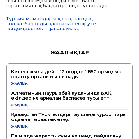
осы тағылымды жолды өзіне басты
стратегиялық бағдар ретінде ұстанады.
Түркия мамандары қазақстандық
қолжазбаларды қалпына келтіруге
жәрдемдеспек — jananews.kz
ЖАҢАЛЫҚТАР
Келесі жылға дейін 12 өңірде 1 850 орындық
оңалту орталығы ашылады
ЖАҢАЛЫҚ
Алматының Наурызбай ауданында БАҚ
өкілдеріне арналған баспасөз туры өтті
ЖАҢАЛЫҚ
Қазақстан Түркі елдері тау шаңғы курорттары
одағына төрағалық етеді
ЖАҢАЛЫҚ
Елімізде жерасты суын кешенді пайдалану