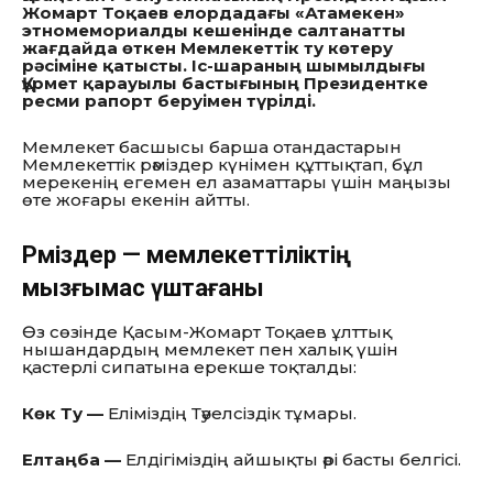
Жомарт Тоқаев елордадағы «Атамекен»
этномемориалды кешенінде салтанатты
жағдайда өткен Мемлекеттік ту көтеру
рәсіміне қатысты. Іс-шараның шымылдығы
Құрмет қарауылы бастығының Президентке
ресми рапорт беруімен түрілді.
Мемлекет басшысы барша отандастарын
Мемлекеттік рәміздер күнімен құттықтап, бұл
мерекенің егемен ел азаматтары үшін маңызы
өте жоғары екенін айтты.
Рәміздер — мемлекеттіліктің
мызғымас үштағаны
Өз сөзінде Қасым-Жомарт Тоқаев ұлттық
нышандардың мемлекет пен халық үшін
қастерлі сипатына ерекше тоқталды:
Көк Ту —
Еліміздің Тәуелсіздік тұмары.
Елтаңба —
Елдігіміздің айшықты әрі басты белгісі.