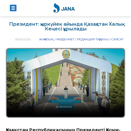
Президент: қыркүйек айында Қазақстан Халық
Кеңесі құрылады
06/04/2026
ЖАҢАЛЫҚ
МӘДЕНИЕТ
РЕДАКЦИЯ ТАҢДАУЫ
САЯСАТ
Қазақстан Республикасының Президенті Қасым-