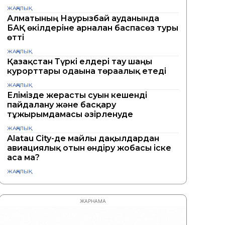
ЖАҢАЛЫҚ
Алматының Наурызбай ауданында
БАҚ өкілдеріне арналған баспасөз туры
өтті
ЖАҢАЛЫҚ
Қазақстан Түркі елдері тау шаңғы
курорттары одағына төрағалық етеді
ЖАҢАЛЫҚ
Елімізде жерасты суын кешенді
пайдалану және басқару
тұжырымдамасы әзірленуде
ЖАҢАЛЫҚ
Alatau City-де майлы дақылдардан
авиациялық отын өндіру жобасы іске
аса ма?
ЖАҢАЛЫҚ
ЖАРНАМА