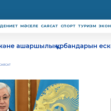
ДЕНИЕТ
МӘСЕЛЕ
САЯСАТ
СПОРТ
ТУРИЗМ
ЭКО
 және ашаршылық құрбандарын еск
САЯСАТ