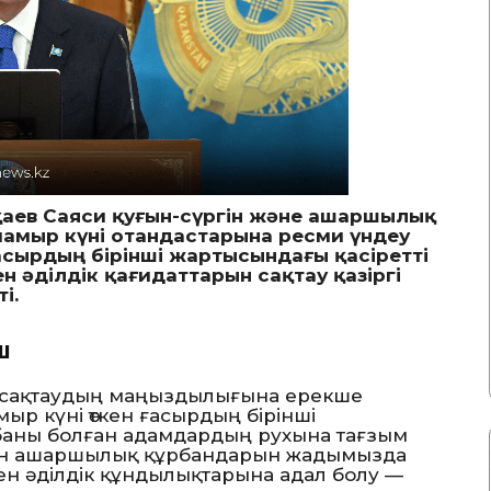
оқаев Саяси қуғын-сүргін және ашаршылық
-мамыр күні отандастарына ресми үндеу
сырдың бірінші жартысындағы қасіретті
 әділдік қағидаттарын сақтау қазіргі
і.
ш
ы сақтаудың маңыздылығына ерекше
ыр күні өткен ғасырдың бірінші
баны болған адамдардың рухына тағзым
 мен ашаршылық құрбандарын жадымызда
ен әділдік құндылықтарына адал болу —