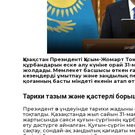
Қазақстан Президенті Қасым-Жомарт Т
құрбандарын еске алу күніне орай 31
жолдады. Мемлекет басшысы өткен ға
кезеңдерді ұмытпау және заңдылық пен
қоғамның басты міндеті екенін атап өтт
Тарихи тағзым және қастерлі боры
Президент өз үндеуінде тарихи жадын
тоқталды. Қазақстанда жыл сайын 31-мам
жартысында саяси қуғын-сүргіннің құр
ету дәстүрге айналған. Қуғын-сүргін
сақтау, сондай-ақ заңдылық қағидаты м