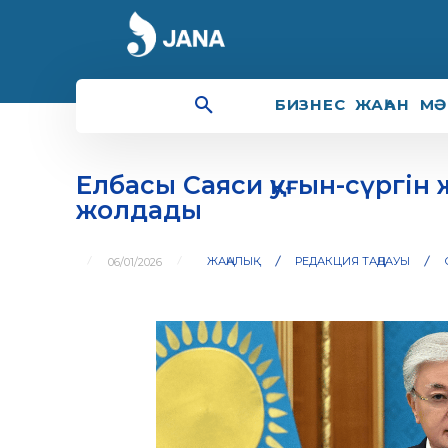
БИЗНЕС
ЖАҺАН
МӘ
Елбасы Саяси қуғын-сүргін
жолдады
ЖАҢАЛЫҚ
РЕДАКЦИЯ ТАҢДАУЫ
06/01/2026