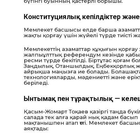
бүгінгі буынның қастерлі борышы.
Конституциялық кепілдіктер және
Мемлекет басшысы елде барша азаматт
жақты қорғау үшін жүйелі түрде тиісті 
Мемлекеттің азаматтар құқығын қорғау ж
жалпыұлттық референдум кезінде қабы
ресми түрде бекітілді. Біртұтас қоғам б
Заңдылық, Отаншылдық, Еңбекқорлық жә
айрықша маңызға ие болады. Болашақт
технологияларды, мәдениетті және ерік
беріледі.
Ынтымақ пен тұрақтылық — келеш
Қасым-Жомарт Тоқаев қазіргі таңда бү
салада тек алға қарай нық қадам басып
мақтанышпен атап өтті. Мемлекет басш
аяқтады: