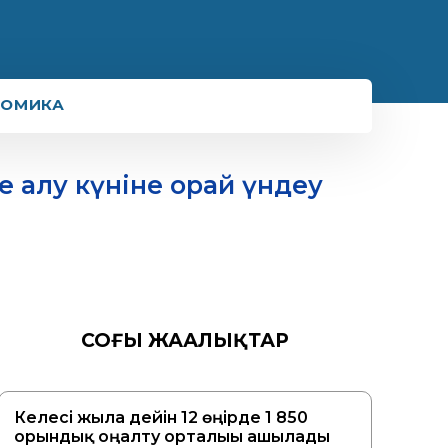
НОМИКА
е алу күніне орай үндеу
СОҢҒЫ ЖАҢАЛЫҚТАР
Келесі жылға дейін 12 өңірде 1 850
орындық оңалту орталығы ашылады