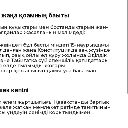
 жаңа қоғамның бағыты
ың құқықтары мен бостандықтарын жан-
жағдайлар жасалғанын мәлімдеді:
өніндегі бұл басты міндеті 15-наурыздағы
лданған жаңа Конституцияда заң жүзінде
олып, озық ойлы ел құру жолында Әділдік,
не Табиғатқа сүйіспеншілік қағидаттары
а елде ғылымды, жоғары
тілер қозғалысын дамытуға баса мән
ек кепілі
кіл әлем жұртшылығы Қазақстанды барлық
 келе жатқан мемлекет ретінде танитынын
ысы үндеуін сенімді қорытындымен