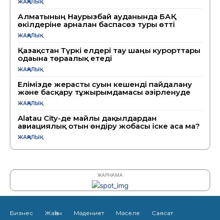
ЖАҢАЛЫҚ
Алматының Наурызбай ауданында БАҚ
өкілдеріне арналған баспасөз туры өтті
ЖАҢАЛЫҚ
Қазақстан Түркі елдері тау шаңғы курорттары
одағына төрағалық етеді
ЖАҢАЛЫҚ
Елімізде жерасты суын кешенді пайдалану
және басқару тұжырымдамасы әзірленуде
ЖАҢАЛЫҚ
Alatau City-де майлы дақылдардан
авиациялық отын өндіру жобасы іске аса ма?
ЖАҢАЛЫҚ
ЖАРНАМА
Бизнес
Жаһан
Мәдениет
Мәселе
Саясат