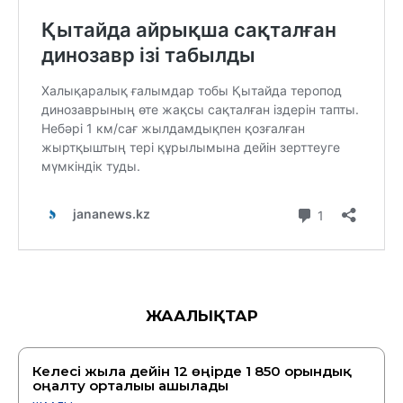
ЖАҢАЛЫҚТАР
Келесі жылға дейін 12 өңірде 1 850 орындық
оңалту орталығы ашылады