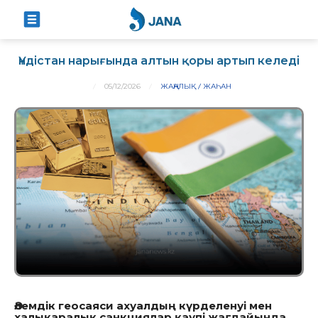
Үндістан нарығында алтын қоры артып келеді
05/12/2026
ЖАҢАЛЫҚ
ЖАҺАН
Әлемдік геосаяси ахуалдың күрделенуі мен
халықаралық санкциялар қаупі жағдайында