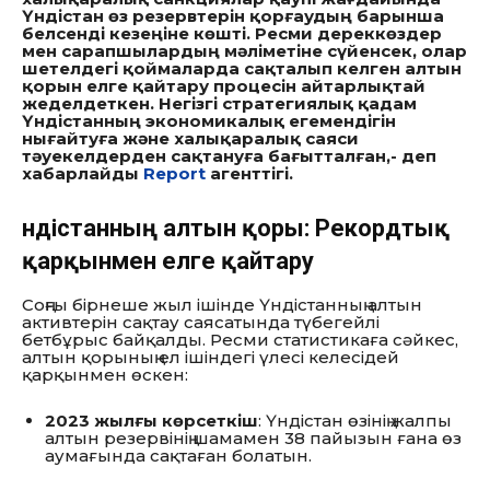
Үндістан өз резервтерін қорғаудың барынша
белсенді кезеңіне көшті. Ресми дереккөздер
мен сарапшылардың мәліметіне сүйенсек, олар
шетелдегі қоймаларда сақталып келген алтын
қорын елге қайтару процесін айтарлықтай
жеделдеткен. Негізгі стратегиялық қадам
Үндістанның экономикалық егемендігін
нығайтуға және халықаралық саяси
тәуекелдерден сақтануға бағытталған,- деп
хабарлайды
Report
агенттігі.
Үндістанның алтын қоры: Рекордтық
қарқынмен елге қайтару
Соңғы бірнеше жыл ішінде Үндістанның алтын
активтерін сақтау саясатында түбегейлі
бетбұрыс байқалды. Ресми статистикаға сәйкес,
алтын қорының ел ішіндегі үлесі келесідей
қарқынмен өскен:
2023 жылғы көрсеткіш
: Үндістан өзінің жалпы
алтын резервінің шамамен 38 пайызын ғана өз
аумағында сақтаған болатын.