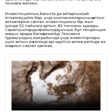
тоннаға жеткен.
Инвестициялық бағытта да айтарлықтай
ілгерілеушілік бар: үнді компанияларының алтын
активтеріне салған инвестициясы бір жыл
ішінде 52 пайызға артып, 82 тоннаны құрады.
Сарапшылардың пайымдауынша, бұл тенденция
жақын арада бәсеңдемейді. Геосаяси
тұрақсыздық жағдайында үнді инвесторлары
үшін алтын ең сенімді әрі қауіпсіз актив ретінде өз
маңызын сақтап қалмақ.