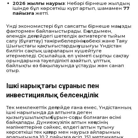
2026 жылғы наурыз
: Небәрі бірнеше жылдың
ішінде бұл көрсеткіш күрт артып, шамамен
77
пайызға
жетті.
Үнді экономистері бұл саясатты бірнеше маңызды
фактормен байланыстырады. Ең алдымен,
әлемдік деңгейдегі шетелдік активтерге тыйым
салу (бұғаттау) тәжірибелерінің көбеюі және Таяу
Шығыстағы қақтығыстардың ушығуы Үндістан
билігін сақтық шараларын күшейтуге
итермеледі. Осылайша, ел үкіметі сыртқы сақтау
орындарына тәуелділікті азайтып, ұлттық
байлықты өз бақылауында ұстауды жөн санап
отыр.
Ішкі нарықтағы сұраныс пен
инвестициялық белсенділік
Тек мемлекеттік деңгейде ғана емес, Үндістанның
ішкі нарығында да алтынға деген
қызығушылықтың бұрын-соңды болмаған өсімі
байқалады. Дүниежүзілік алтын кеңесінің
мәліметтеріне сәйкес, елдегі алтын тұтыну
көрсеткіші тек қаңтар мен наурыз айларының
аралығында 10,2 пайызға өсіп, 151 метрикалық