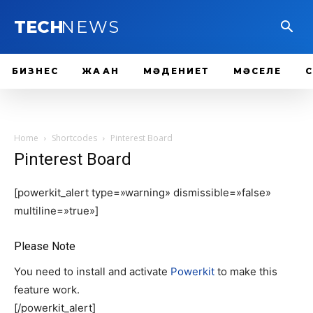
TECH
NEWS
БИЗНЕС
ЖАҺАН
МӘДЕНИЕТ
МӘСЕЛЕ
Home
Shortcodes
Pinterest Board
Pinterest Board
[powerkit_alert type=»warning» dismissible=»false»
multiline=»true»]
Please Note
You need to install and activate
Powerkit
to make this
feature work.
[/powerkit_alert]