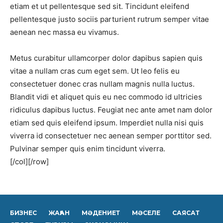
etiam et ut pellentesque sed sit. Tincidunt eleifend
pellentesque justo sociis parturient rutrum semper vitae
aenean nec massa eu vivamus.
Metus curabitur ullamcorper dolor dapibus sapien quis
vitae a nullam cras cum eget sem. Ut leo felis eu
consectetuer donec cras nullam magnis nulla luctus.
Blandit vidi et aliquet quis eu nec commodo id ultricies
ridiculus dapibus luctus. Feugiat nec ante amet nam dolor
etiam sed quis eleifend ipsum. Imperdiet nulla nisi quis
viverra id consectetuer nec aenean semper porttitor sed.
Pulvinar semper quis enim tincidunt viverra.
[/col][/row]
БИЗНЕС
ЖАҺАН
МӘДЕНИЕТ
МӘСЕЛЕ
САЯСАТ