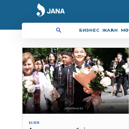
9 сынып
БИЗНЕС
ЖАҺАН
МӘ
БІЛІМ