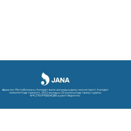
Қазақстан Республикасы Ақпарат және қоғамдық даму министрлігі Ақпарат
комитетінде тіркеліп, 2022 жылдың 25-ақпанында тіркеу туралы
№KZ76VPY00046385 куәлігі берілген.