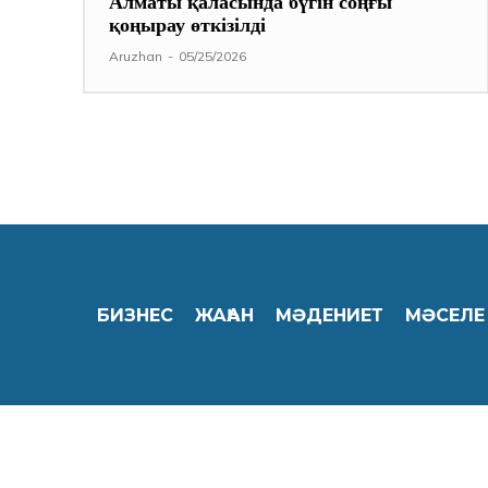
Алматы қаласында бүгін соңғы
қоңырау өткізілді
Aruzhan
-
05/25/2026
БИЗНЕС
ЖАҺАН
МӘДЕНИЕТ
МӘСЕЛЕ