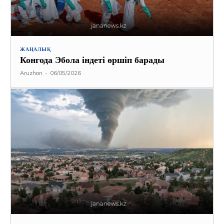
ЖАҢАЛЫҚ
Конгода Эбола індеті өршіп барады
Aruzhan
-
06/05/2026