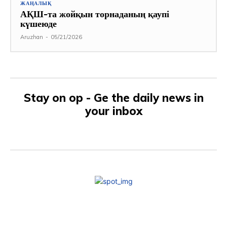
ЖАҢАЛЫҚ
АҚШ-та жойқын торнаданың қаупі
күшеюде
Aruzhan
-
05/21/2026
Stay on op - Ge the daily news in
your inbox