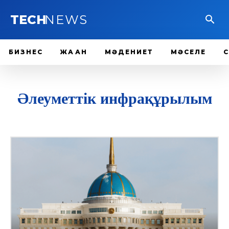
TECH
NEWS
БИЗНЕС
ЖАҺАН
МӘДЕНИЕТ
МӘСЕЛЕ
Әлеуметтік инфрақұрылым