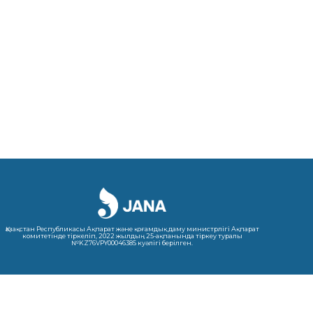
Қазақстан Республикасы Ақпарат және қоғамдық даму министрлігі Ақпарат
комитетінде тіркеліп, 2022 жылдың 25-ақпанында тіркеу туралы
№KZ76VPY00046385 куәлігі берілген.