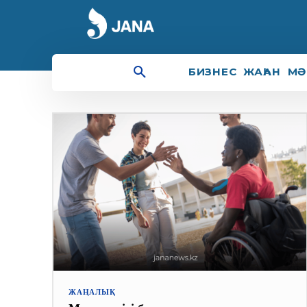
әлеуметтік қолдау
БИЗНЕС
ЖАҺАН
МӘ
ЖАҢАЛЫҚ