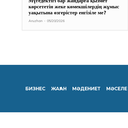
Мүгедектігі бар жандарға қызмет
көрсететін жеке көмекшілердің жұмыс
уақытына өзгерістер енгізіле ме?
Aruzhan
-
05/20/2026
БИЗНЕС
ЖАҺАН
МӘДЕНИЕТ
МӘСЕЛЕ