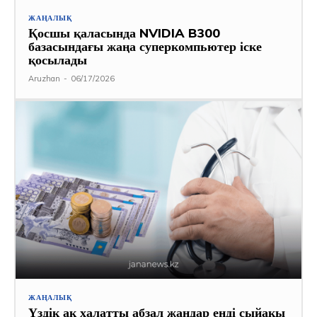
ЖАҢАЛЫҚ
Қосшы қаласында NVIDIA B300
базасындағы жаңа суперкомпьютер іске
қосылады
Aruzhan
-
06/17/2026
ЖАҢАЛЫҚ
Үздік ақ халатты абзал жандар енді сыйақы