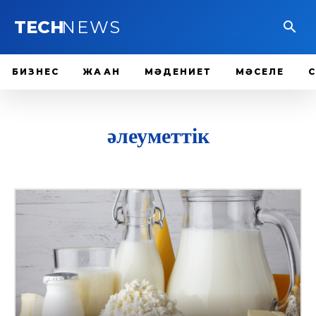
TECH
NEWS
БИЗНЕС
ЖАҺАН
МӘДЕНИЕТ
МӘСЕЛЕ
әлеуметтік