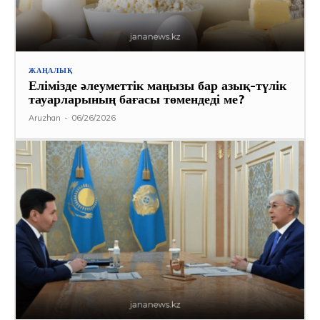
ЖАҢАЛЫҚ
Елімізде әлеуметтік маңызы бар азық-түлік
тауарларының бағасы төмендеді ме?
Aruzhan
-
06/26/2026