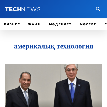
TECH
NEWS
БИЗНЕС
ЖАҺАН
МӘДЕНИЕТ
МӘСЕЛЕ
америкалық технология