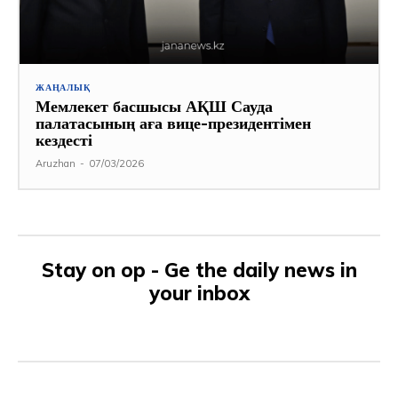
ЖАҢАЛЫҚ
Мемлекет басшысы АҚШ Сауда
палатасының аға вице-президентімен
кездесті
Aruzhan
-
07/03/2026
Stay on op - Ge the daily news in
your inbox