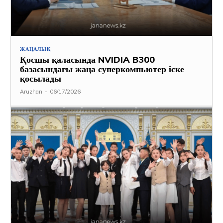
ЖАҢАЛЫҚ
Қосшы қаласында NVIDIA B300
базасындағы жаңа суперкомпьютер іске
қосылады
Aruzhan
-
06/17/2026