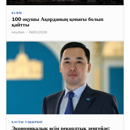
БІЛІМ
100 оқушы Ақорданың қонағы болып
қайтты
Aruzhan
-
06/01/2026
БАСТЫ ТАҚЫРЫП
Экономикалық өсім рекордтық деңгейде: