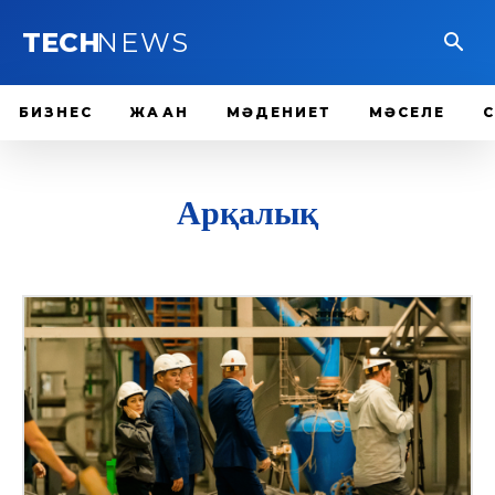
TECH
NEWS
БИЗНЕС
ЖАҺАН
МӘДЕНИЕТ
МӘСЕЛЕ
Арқалық