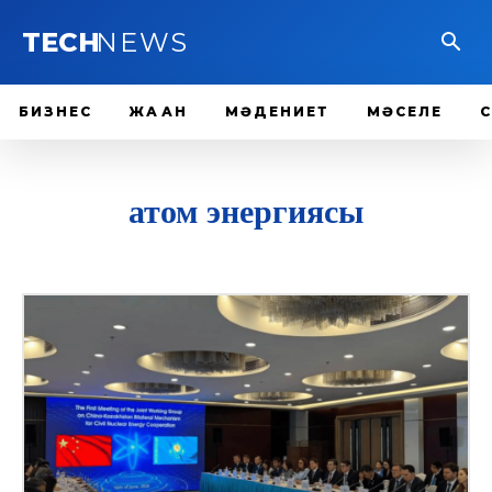
TECH
NEWS
БИЗНЕС
ЖАҺАН
МӘДЕНИЕТ
МӘСЕЛЕ
атом энергиясы