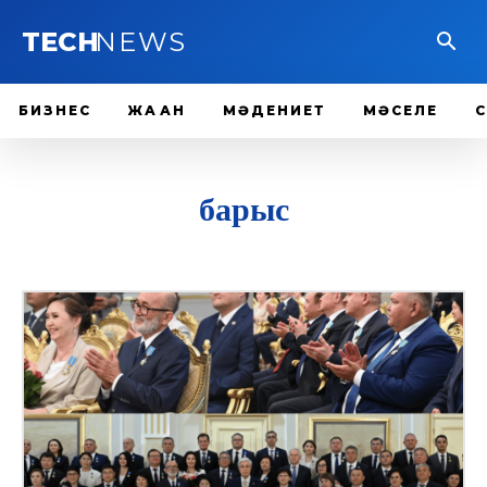
TECH
NEWS
БИЗНЕС
ЖАҺАН
МӘДЕНИЕТ
МӘСЕЛЕ
барыс