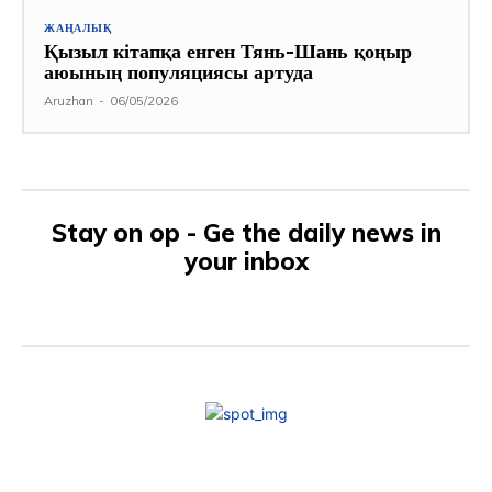
ЖАҢАЛЫҚ
Қызыл кітапқа енген Тянь-Шань қоңыр
аюының популяциясы артуда
Aruzhan
-
06/05/2026
Stay on op - Ge the daily news in
your inbox