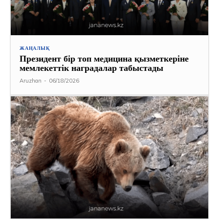
ЖАҢАЛЫҚ
Президент бір топ медицина қызметкеріне
мемлекеттік наградалар табыстады
Aruzhan
-
06/18/2026