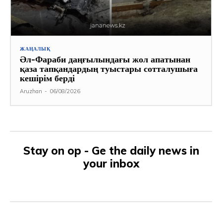
ЖАҢАЛЫҚ
Әл-Фараби даңғылындағы жол апатынан
қаза тапқандардың туыстары сотталушыға
кешірім берді
Aruzhan
-
06/08/2026
Stay on op - Ge the daily news in
your inbox