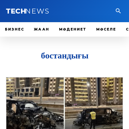
TECH
NEWS
БИЗНЕС
ЖАҺАН
МӘДЕНИЕТ
МӘСЕЛЕ
бостандығы