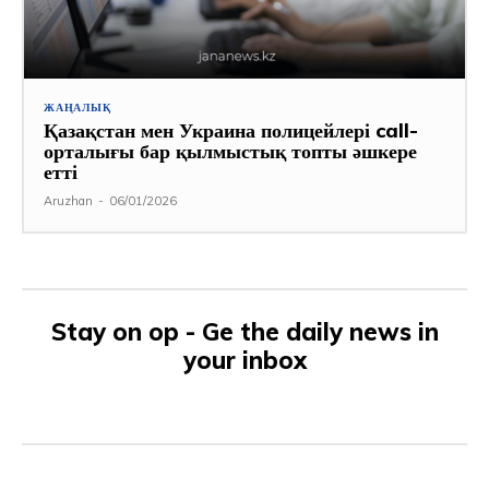
ЖАҢАЛЫҚ
Қазақстан мен Украина полицейлері call-
орталығы бар қылмыстық топты әшкере
етті
Aruzhan
-
06/01/2026
Stay on op - Ge the daily news in
your inbox