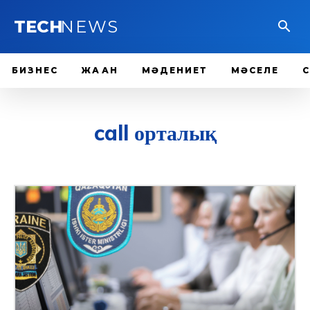
TECH
NEWS
БИЗНЕС
ЖАҺАН
МӘДЕНИЕТ
МӘСЕЛЕ
call орталық