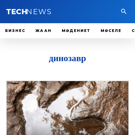
TECH
NEWS
БИЗНЕС
ЖАҺАН
МӘДЕНИЕТ
МӘСЕЛЕ
динозавр