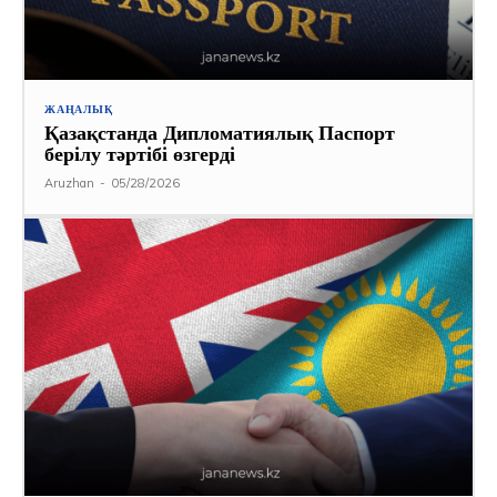
ЖАҢАЛЫҚ
Қазақстанда Дипломатиялық Паспорт
берілу тәртібі өзгерді
Aruzhan
-
05/28/2026