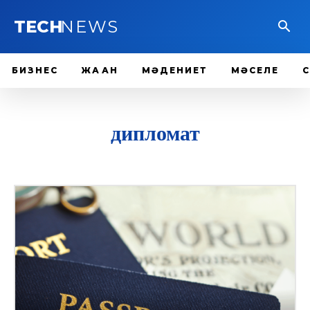
TECH
NEWS
БИЗНЕС
ЖАҺАН
МӘДЕНИЕТ
МӘСЕЛЕ
дипломат