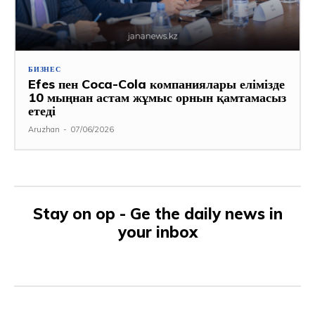
БИЗНЕС
Efes пен Coca-Cola компаниялары елімізде
10 мыңнан астам жұмыс орнын қамтамасыз
етеді
Aruzhan
-
07/06/2026
Stay on op - Ge the daily news in
your inbox