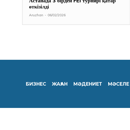
Астанада 3 бірдей FEI турнирі қатар
өткізілді
Aruzhan
-
06/02/2026
БИЗНЕС
ЖАҺАН
МӘДЕНИЕТ
МӘСЕЛЕ