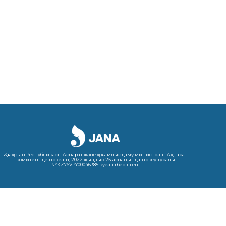
Қазақстан Республикасы Ақпарат және қоғамдық даму министрлігі Ақпарат
комитетінде тіркеліп, 2022 жылдың 25-ақпанында тіркеу туралы
№KZ76VPY00046385 куәлігі берілген.