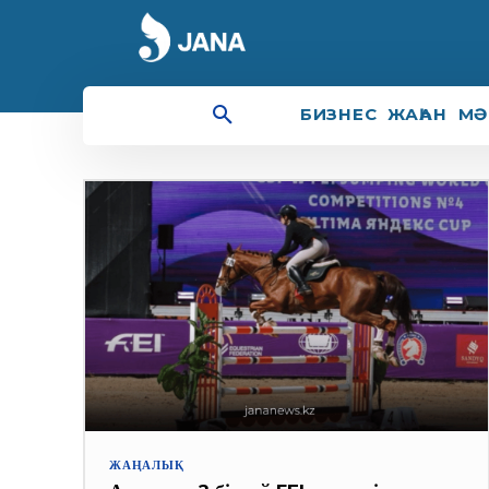
халықаралық турнир
БИЗНЕС
ЖАҺАН
МӘ
ЖАҢАЛЫҚ