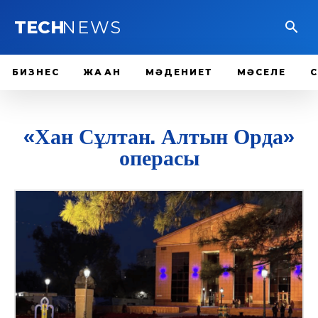
TECH
NEWS
БИЗНЕС
ЖАҺАН
МӘДЕНИЕТ
МӘСЕЛЕ
«Хан Сұлтан. Алтын Орда»
операсы