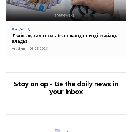
ЖАҢАЛЫҚ
Үздік ақ халатты абзал жандар енді сыйақы
алады
Aruzhan
-
05/26/2026
Stay on op - Ge the daily news in
your inbox