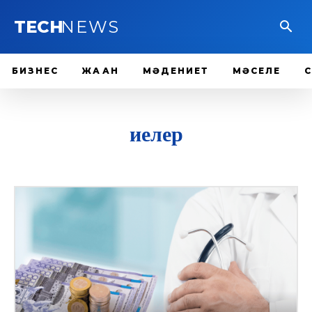
TECH
NEWS
БИЗНЕС
ЖАҺАН
МӘДЕНИЕТ
МӘСЕЛЕ
иелер