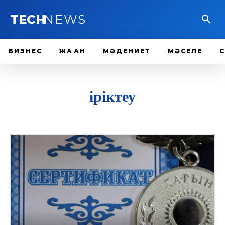
TECH
NEWS
БИЗНЕС
ЖАҺАН
МӘДЕНИЕТ
МӘСЕЛЕ
іріктеу