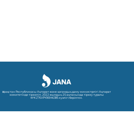
Қазақстан Республикасы Ақпарат және қоғамдық даму министрлігі Ақпарат
комитетінде тіркеліп, 2022 жылдың 25-ақпанында тіркеу туралы
№KZ76VPY00046385 куәлігі берілген.