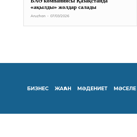
БАӘ компаниясы Қазақстанда
«ақылды» жолдар салады
Aruzhan
-
07/03/2026
БИЗНЕС
ЖАҺАН
МӘДЕНИЕТ
МӘСЕЛЕ