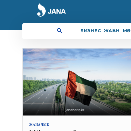
Жаһандық Big Tech
БИЗНЕС
ЖАҺАН
МӘ
ЖАҢАЛЫҚ