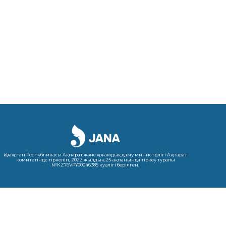
Қазақстан Республикасы Ақпарат және қоғамдық даму министрлігі Ақпарат
комитетінде тіркеліп, 2022 жылдың 25-ақпанында тіркеу туралы
№KZ76VPY00046385 куәлігі берілген.