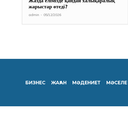
Жазда елімізде қандай халықаралық
жарыстар өтеді?
admin
-
05/12/2026
БИЗНЕС
ЖАҺАН
МӘДЕНИЕТ
МӘСЕЛЕ