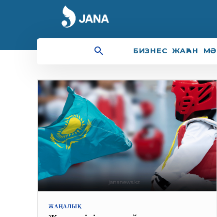
жеңіл атлетика
БИЗНЕС
ЖАҺАН
МӘ
ЖАҢАЛЫҚ