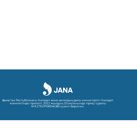
Қазақстан Республикасы Ақпарат және қоғамдық даму министрлігі Ақпарат
комитетінде тіркеліп, 2022 жылдың 25-ақпанында тіркеу туралы
№KZ76VPY00046385 куәлігі берілген.