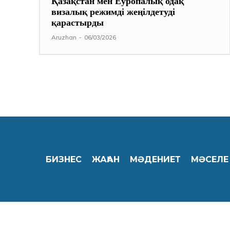
Қазақстан мен Еуропалық одақ
визалық режимді жеңілдетуді
қарастырды
Aruzhan
-
06/03/2026
БИЗНЕС
ЖАҺАН
МӘДЕНИЕТ
МӘСЕЛЕ