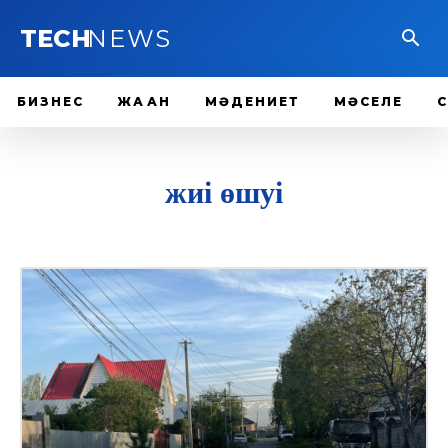
TECH
NEWS
БИЗНЕС
ЖАҺАН
МӘДЕНИЕТ
МӘСЕЛЕ
жиі өшуі