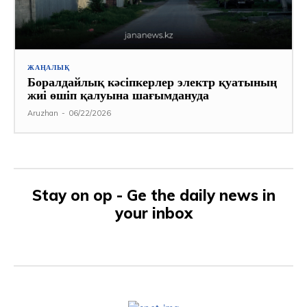
ЖАҢАЛЫҚ
Боралдайлық кәсіпкерлер электр қуатының
жиі өшіп қалуына шағымдануда
Aruzhan
-
06/22/2026
Stay on op - Ge the daily news in
your inbox