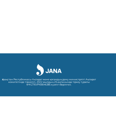
Қазақстан Республикасы Ақпарат және қоғамдық даму министрлігі Ақпарат
комитетінде тіркеліп, 2022 жылдың 25-ақпанында тіркеу туралы
№KZ76VPY00046385 куәлігі берілген.