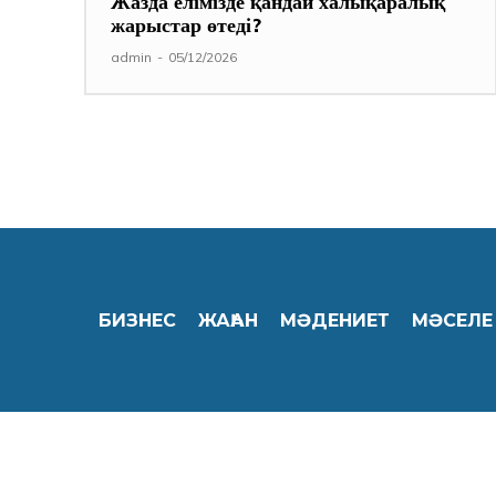
Жазда елімізде қандай халықаралық
жарыстар өтеді?
admin
-
05/12/2026
БИЗНЕС
ЖАҺАН
МӘДЕНИЕТ
МӘСЕЛЕ