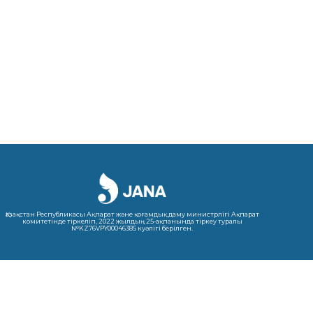
Қазақстан Республикасы Ақпарат және қоғамдық даму министрлігі Ақпарат
комитетінде тіркеліп, 2022 жылдың 25-ақпанында тіркеу туралы
№KZ76VPY00046385 куәлігі берілген.