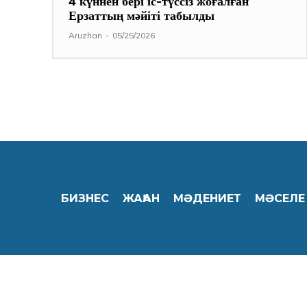
4 күннен бері іс-түссіз жоғалған
Ерзаттың мәйіті табылды
Aruzhan
-
05/25/2026
БИЗНЕС
ЖАҺАН
МӘДЕНИЕТ
МӘСЕЛЕ