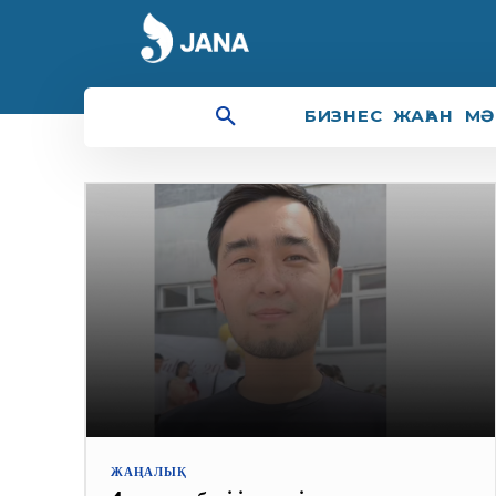
мәйіт
БИЗНЕС
ЖАҺАН
МӘ
ЖАҢАЛЫҚ